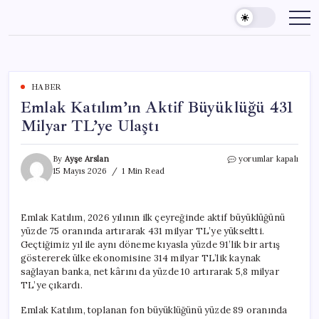
Skip
to
content
HABER
Emlak Katılım’ın Aktif Büyüklüğü 431
Milyar TL’ye Ulaştı
Emlak
By
Ayşe Arslan
yorumlar kapalı
Katılım’ın
15 Mayıs 2026
1 Min Read
Aktif
Büyüklüğü
431
Emlak Katılım, 2026 yılının ilk çeyreğinde aktif büyüklüğünü
Milyar
yüzde 75 oranında artırarak 431 milyar TL’ye yükseltti.
TL’ye
Ulaştı
Geçtiğimiz yıl ile aynı döneme kıyasla yüzde 91’lik bir artış
için
göstererek ülke ekonomisine 314 milyar TL’lik kaynak
sağlayan banka, net kârını da yüzde 10 artırarak 5,8 milyar
TL’ye çıkardı.
Emlak Katılım, toplanan fon büyüklüğünü yüzde 89 oranında