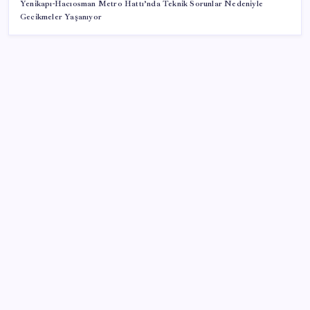
Yenikapı-Hacıosman Metro Hattı’nda Teknik Sorunlar Nedeniyle
Gecikmeler Yaşanıyor
SON YAZILAR
Huawei Nova 16 SE 8500mAh Batarya ve Uydu
Bağlantısı ile Tanıtıldı
ABD ile ticaret gerilimine rağmen artış: Çin malları
tüm dünyayı sarıyor
PS5 Pro için PSSR 2.0 Güncellemesi Yolda: Tüm
Oyunlara Geliyor
Bakan Yumaklı Güvenli Elektronik Küpe İzleme