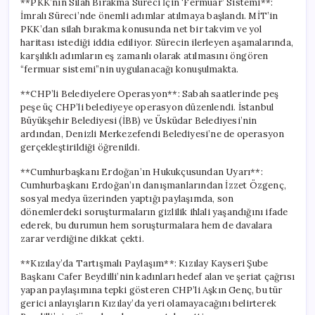
**PKK’nın Silah Bırakma Süreci İçin ‘Fermuar’ Sistemi**:
İmralı Süreci’nde önemli adımlar atılmaya başlandı. MİT’in
PKK’dan silah bırakma konusunda net bir takvim ve yol
haritası istediği iddia ediliyor. Sürecin ilerleyen aşamalarında,
karşılıklı adımların eş zamanlı olarak atılmasını öngören
“fermuar sistemi”nin uygulanacağı konuşulmakta.
**CHP’li Belediyelere Operasyon**: Sabah saatlerinde peş
peşe üç CHP’li belediyeye operasyon düzenlendi. İstanbul
Büyükşehir Belediyesi (İBB) ve Üsküdar Belediyesi’nin
ardından, Denizli Merkezefendi Belediyesi’ne de operasyon
gerçekleştirildiği öğrenildi.
**Cumhurbaşkanı Erdoğan’ın Hukukçusundan Uyarı**:
Cumhurbaşkanı Erdoğan’ın danışmanlarından İzzet Özgenç,
sosyal medya üzerinden yaptığı paylaşımda, son
dönemlerdeki soruşturmaların gizlilik ihlali yaşandığını ifade
ederek, bu durumun hem soruşturmalara hem de davalara
zarar verdiğine dikkat çekti.
**Kızılay’da Tartışmalı Paylaşım**: Kızılay Kayseri Şube
Başkanı Cafer Beydilli’nin kadınları hedef alan ve şeriat çağrısı
yapan paylaşımına tepki gösteren CHP’li Aşkın Genç, bu tür
gerici anlayışların Kızılay’da yeri olamayacağını belirterek