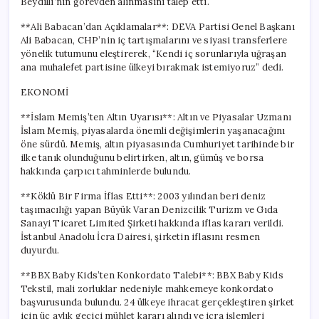
Beydilli’nin görevden alınmasını talep etti.
**Ali Babacan’dan Açıklamalar**: DEVA Partisi Genel Başkanı
Ali Babacan, CHP’nin iç tartışmalarını ve siyasi transferlere
yönelik tutumunu eleştirerek, “Kendi iç sorunlarıyla uğraşan
ana muhalefet partisine ülkeyi bırakmak istemiyoruz” dedi.
EKONOMİ
**İslam Memiş’ten Altın Uyarısı**: Altın ve Piyasalar Uzmanı
İslam Memiş, piyasalarda önemli değişimlerin yaşanacağını
öne sürdü. Memiş, altın piyasasında Cumhuriyet tarihinde bir
ilke tanık olunduğunu belirtirken, altın, gümüş ve borsa
hakkında çarpıcı tahminlerde bulundu.
**Köklü Bir Firma İflas Etti**: 2003 yılından beri deniz
taşımacılığı yapan Büyük Varan Denizcilik Turizm ve Gıda
Sanayi Ticaret Limited Şirketi hakkında iflas kararı verildi.
İstanbul Anadolu İcra Dairesi, şirketin iflasını resmen
duyurdu.
**BBX Baby Kids’ten Konkordato Talebi**: BBX Baby Kids
Tekstil, mali zorluklar nedeniyle mahkemeye konkordato
başvurusunda bulundu. 24 ülkeye ihracat gerçekleştiren şirket
için üç aylık geçici mühlet kararı alındı ve icra işlemleri