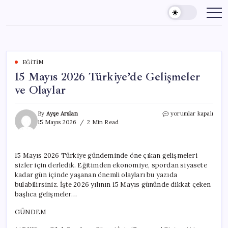
Skip
to
content
EĞITIM
15 Mayıs 2026 Türkiye’de Gelişmeler
ve Olaylar
15
By
Ayşe Arslan
yorumlar kapalı
Mayıs
15 Mayıs 2026
2 Min Read
2026
Türkiye’de
Gelişmeler
15 Mayıs 2026 Türkiye gündeminde öne çıkan gelişmeleri
ve
sizler için derledik. Eğitimden ekonomiye, spordan siyasete
Olaylar
için
kadar gün içinde yaşanan önemli olayları bu yazıda
bulabilirsiniz. İşte 2026 yılının 15 Mayıs gününde dikkat çeken
başlıca gelişmeler…
GÜNDEM