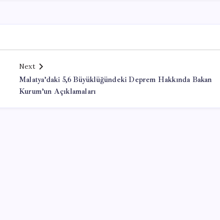
Next
Malatya’daki 5,6 Büyüklüğündeki Deprem Hakkında Bakan
Kurum’un Açıklamaları
Office Lisans Satın Al
valorant hack