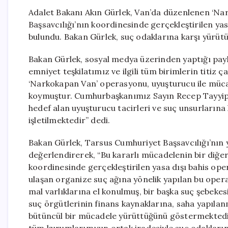
Adalet Bakanı Akın Gürlek, Van’da düzenlenen ‘N
Başsavcılığı’nın koordinesinde gerçekleştirilen ya
bulundu. Bakan Gürlek, suç odaklarına karşı yürütü
Bakan Gürlek, sosyal medya üzerinden yaptığı pay
emniyet teşkilatımız ve ilgili tüm birimlerin titiz ç
‘Narkokapan Van’ operasyonu, uyuşturucu ile mücad
koymuştur. Cumhurbaşkanımız Sayın Recep Tayyip 
hedef alan uyuşturucu tacirleri ve suç unsurlarına 
işletilmektedir” dedi.
Bakan Gürlek, Tarsus Cumhuriyet Başsavcılığı’nın
değerlendirerek, “Bu kararlı mücadelenin bir diğe
koordinesinde gerçekleştirilen yasa dışı bahis ope
ulaşan organize suç ağına yönelik yapılan bu opera
mal varlıklarına el konulmuş, bir başka suç şebekes
suç örgütlerinin finans kaynaklarına, saha yapıla
bütüncül bir mücadele yürüttüğünü göstermektedir.