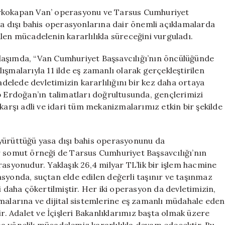
Şebekelerine
arkokapan Van’ operasyonu ve Tarsus Cumhuriyet
Karşı
sa dışı bahis operasyonlarına dair önemli açıklamalarda
Sürdürülen
len mücadelenin kararlılıkla süreceğini vurguladı.
Mücadele
Güçlenerek
laşımda, “Van Cumhuriyet Başsavcılığı’nın öncülüğünde
Devam
alışmalarıyla 11 ilde eş zamanlı olarak gerçekleştirilen
Edecek
elede devletimizin kararlılığını bir kez daha ortaya
için
Erdoğan’ın talimatları doğrultusunda, gençlerimizi
karşı adli ve idari tüm mekanizmalarımız etkin bir şekilde
 yürüttüğü yasa dışı bahis operasyonunu da
r somut örneği de Tarsus Cumhuriyet Başsavcılığı’nın
rasyonudur. Yaklaşık 26,4 milyar TL’lik bir işlem hacmine
syonda, suçtan elde edilen değerli taşınır ve taşınmaz
i daha çökertilmiştir. Her iki operasyon da devletimizin,
nmalarına ve dijital sistemlerine eş zamanlı müdahale eden
 Adalet ve İçişleri Bakanlıklarımız başta olmak üzere