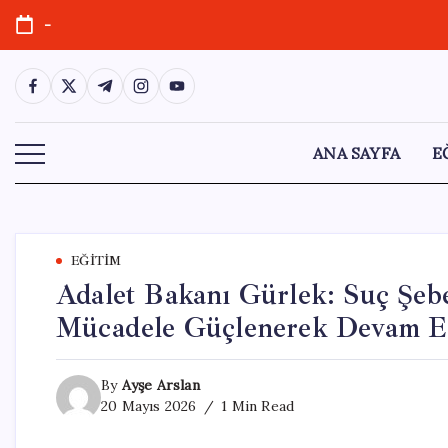
Skip
-
to
content
https://www.facebook.com/
https://twitter.com/
https://t.me/
https://www.instagram.com/
https://youtube.com/
ANA SAYFA
E
EĞITIM
Adalet Bakanı Gürlek: Suç Şeb
Mücadele Güçlenerek Devam E
By
Ayşe Arslan
20 Mayıs 2026
1 Min Read