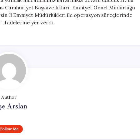
a yönelik mücadelemiz kararlılıkla devam edecektir. Bu
us Cumhuriyet Başsavcılıkları, Emniyet Genel Müdürlüğü
sin İl Emniyet Müdürlükleri ile operasyon süreçlerinde
 ifadelerine yer verdi.
Author
şe Arslan
Follow Me