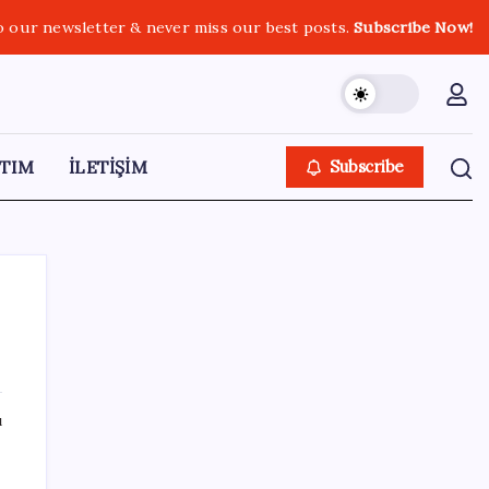
o our newsletter & never miss our best posts.
Subscribe Now!
TIM
İLETİŞİM
Subscribe
SON YAZILAR
ı
Yeni iPhone Modelleri Apple Tarihinin En
Yüksek Fiyatıyla Geliyor