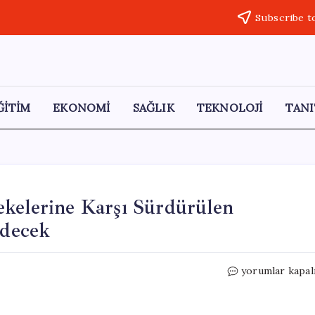
Subscribe t
ĞİTİM
EKONOMİ
SAĞLIK
TEKNOLOJİ
TANI
ekelerine Karşı Sürdürülen
decek
Adalet
yorumlar kapal
Bakanı
Gürlek:
Suç