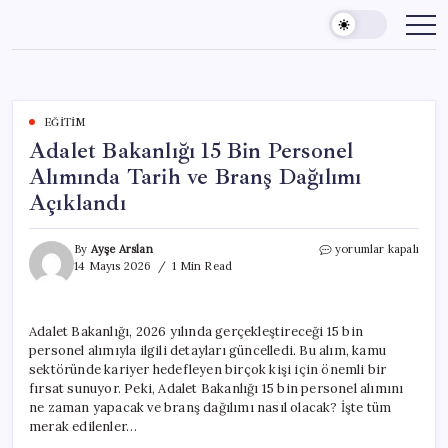
Skip
to
content
EĞITIM
Adalet Bakanlığı 15 Bin Personel
Alımında Tarih ve Branş Dağılımı
Açıklandı
Adalet
By
Ayşe Arslan
yorumlar kapalı
Bakanlığı
14 Mayıs 2026
1 Min Read
15
Bin
Personel
Adalet Bakanlığı, 2026 yılında gerçekleştireceği 15 bin
Alımında
personel alımıyla ilgili detayları güncelledi. Bu alım, kamu
Tarih
ve
sektöründe kariyer hedefleyen birçok kişi için önemli bir
Branş
fırsat sunuyor. Peki, Adalet Bakanlığı 15 bin personel alımını
Dağılımı
ne zaman yapacak ve branş dağılımı nasıl olacak? İşte tüm
Açıklandı
merak edilenler…
için