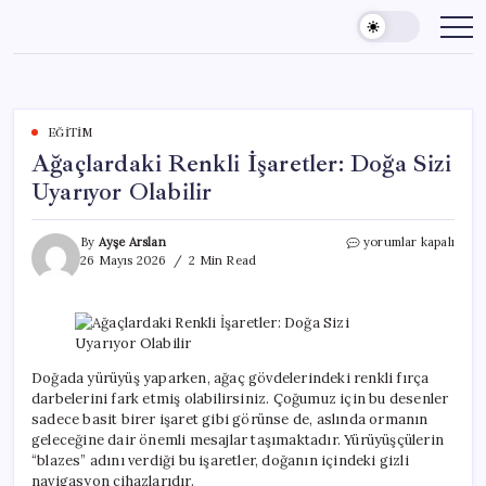
Skip
to
content
EĞITIM
Ağaçlardaki Renkli İşaretler: Doğa Sizi
Uyarıyor Olabilir
Ağaçlardaki
By
Ayşe Arslan
yorumlar kapalı
Renkli
26 Mayıs 2026
2 Min Read
İşaretler:
Doğa
Sizi
Uyarıyor
Olabilir
için
Doğada yürüyüş yaparken, ağaç gövdelerindeki renkli fırça
darbelerini fark etmiş olabilirsiniz. Çoğumuz için bu desenler
sadece basit birer işaret gibi görünse de, aslında ormanın
geleceğine dair önemli mesajlar taşımaktadır. Yürüyüşçülerin
“blazes” adını verdiği bu işaretler, doğanın içindeki gizli
navigasyon cihazlarıdır.