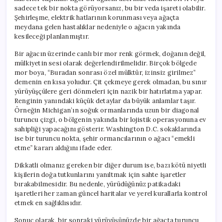
sadece tek bir nokta görüyorsanız, bu bir veda işareti olabilir.
Şehirleşme, elektrik hatlarının korunması veya ağaçta
meydana gelen hastalıklar nedeniyle o ağacın yakında
kesileceği planlanmıştır.
Bir ağacın üzerinde canlı bir mor renk görmek, doğanın değil,
mülkiyetin sesi olarak değerlendirilmelidir. Birçok bölgede
mor boya, “Buradan sonrası özel mülktür, izinsiz girilmez”
demenin en kısa yoludur. Çit çekmeye gerek olmadan, bu sınır
yürüyüşçülere geri dönmeleri için nazik bir hatırlatma yapar.
Renginin yanındaki küçük detaylar da büyük anlamlar taşır.
Örneğin Michigan’ın soğuk ormanlarında uzun bir diagonal
turuncu çizgi, o bölgenin yakında bir lojistik operasyonuna ev
sahipliği yapacağını gösterir. Washington D.C. sokaklarında
ise bir turuncu nokta, şehir ormancılarının o ağacı “emekli
etme” kararı aldığını ifade eder.
Dikkatli olmanız gereken bir diğer durum ise, bazı kötü niyetli
kişilerin doğa tutkunlarını yanıltmak için sahte işaretler
bırakabilmesidir. Bu nedenle, yürüdüğünüz patikadaki
işaretleri her zaman güncel haritalar ve yerel kurallarla kontrol
etmek en sağlıklısıdır.
Sonuç olarak, bir sonraki yürüyüşünüzde bir ağaçta turuncu