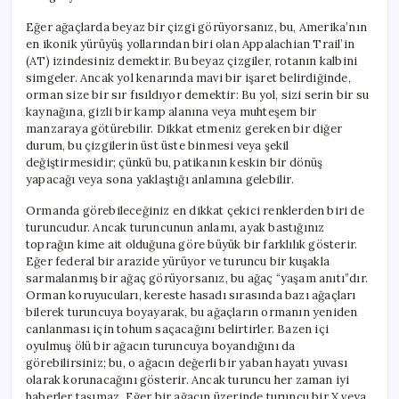
Eğer ağaçlarda beyaz bir çizgi görüyorsanız, bu, Amerika’nın
en ikonik yürüyüş yollarından biri olan Appalachian Trail’in
(AT) izindesiniz demektir. Bu beyaz çizgiler, rotanın kalbini
simgeler. Ancak yol kenarında mavi bir işaret belirdiğinde,
orman size bir sır fısıldıyor demektir: Bu yol, sizi serin bir su
kaynağına, gizli bir kamp alanına veya muhteşem bir
manzaraya götürebilir. Dikkat etmeniz gereken bir diğer
durum, bu çizgilerin üst üste binmesi veya şekil
değiştirmesidir; çünkü bu, patikanın keskin bir dönüş
yapacağı veya sona yaklaştığı anlamına gelebilir.
Ormanda görebileceğiniz en dikkat çekici renklerden biri de
turuncudur. Ancak turuncunun anlamı, ayak bastığınız
toprağın kime ait olduğuna göre büyük bir farklılık gösterir.
Eğer federal bir arazide yürüyor ve turuncu bir kuşakla
sarmalanmış bir ağaç görüyorsanız, bu ağaç “yaşam anıtı”dır.
Orman koruyucuları, kereste hasadı sırasında bazı ağaçları
bilerek turuncuya boyayarak, bu ağaçların ormanın yeniden
canlanması için tohum saçacağını belirtirler. Bazen içi
oyulmuş ölü bir ağacın turuncuya boyandığını da
görebilirsiniz; bu, o ağacın değerli bir yaban hayatı yuvası
olarak korunacağını gösterir. Ancak turuncu her zaman iyi
haberler taşımaz. Eğer bir ağacın üzerinde turuncu bir X veya