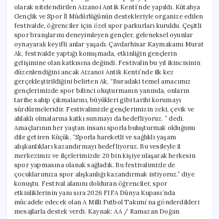
olarak nitelendirilen Aizanoi Antik Kenti’nde yapıldı. Kütahya
Gençlik ve Spor İl Müdürlüğünün destekleriyle organize edilen
festivalde, öğrenciler için özel spor parkurları kuruldu. Çeşitli
spor branşlarını deneyimleyen gençler, geleneksel oyunlar
oynayarak keyifli anlar yaşadı. Çavdarhisar Kaymakamı Murat
Ak, festivalde yaptığı konuşmada, etkinliğin gençlerin
gelişimine olan katkısına değindi. Festivalin bu yıl ikincisinin
düzenlendiğini ancak Aizanoi Antik Kenti’nde ilk kez
gerçekleştirildiğini belirten Ak, “Buradaki temel amacımız
gençlerimizde spor bilinci oluşturmanın yanında, onların
tarihe sahip çıkmalarını, büyükleri gibi tarihi korumayı
sürdürmeleridir. Festivalimizle gençlerimizin zeki, çevik ve
ahlaklı olmalarına katkı sunmayı da hedefliyoruz. ” dedi.
Amaçlarının her yaştan insanı sporla buluşturmak olduğunu
dile getiren Küçük, “Sporla hareketli ve sağlıklı yaşam
alışkanlıkları kazandırmayı hedefliyoruz. Bu vesileyle il
merkezimiz ve ilçelerimizde 20 bin kişiye ulaşarak herkesin
spor yapmasına olanak sağladık. Bu festivalimizle de
çocuklarımıza spor alışkanlığı kazandırmak istiyoruz.” diye
konuştu. Festival alanını dolduran öğrenciler, spor
etkinliklerinin yanı sıra 2026 FIFA Dünya Kupası’nda
mücadele edecek olan A Milli Futbol Takımı’na gönderdikleri
mesajlarla destek verdi. Kaynak: AA / Ramazan Doğan