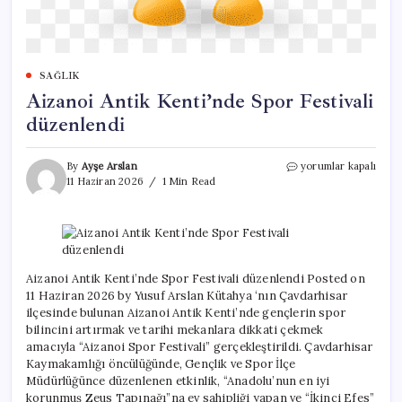
SAĞLIK
Aizanoi Antik Kenti’nde Spor Festivali
düzenlendi
Aizanoi
By
Ayşe Arslan
yorumlar kapalı
Antik
11 Haziran 2026
1 Min Read
Kenti’nde
Spor
Festivali
düzenlendi
için
Aizanoi Antik Kenti’nde Spor Festivali düzenlendi Posted on
11 Haziran 2026 by Yusuf Arslan Kütahya ‘nın Çavdarhisar
ilçesinde bulunan Aizanoi Antik Kenti’nde gençlerin spor
bilincini artırmak ve tarihi mekanlara dikkati çekmek
amacıyla “Aizanoi Spor Festivali” gerçekleştirildi. Çavdarhisar
Kaymakamlığı öncülüğünde, Gençlik ve Spor İlçe
Müdürlüğünce düzenlenen etkinlik, “Anadolu’nun en iyi
korunmuş Zeus Tapınağı”na ev sahipliği yapan ve “İkinci Efes”