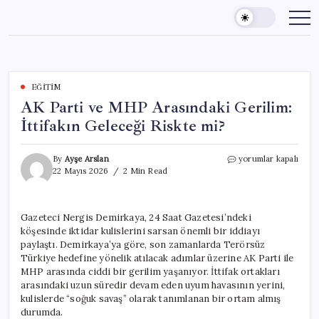
Skip
to
content
EĞITIM
AK Parti ve MHP Arasındaki Gerilim:
İttifakın Geleceği Riskte mi?
AK
By
Ayşe Arslan
yorumlar kapalı
Parti
22 Mayıs 2026
2 Min Read
ve
MHP
Arasındaki
Gazeteci Nergis Demirkaya, 24 Saat Gazetesi’ndeki
Gerilim:
köşesinde iktidar kulislerini sarsan önemli bir iddiayı
İttifakın
Geleceği
paylaştı. Demirkaya’ya göre, son zamanlarda Terörsüz
Riskte
Türkiye hedefine yönelik atılacak adımlar üzerine AK Parti ile
mi?
MHP arasında ciddi bir gerilim yaşanıyor. İttifak ortakları
için
arasındaki uzun süredir devam eden uyum havasının yerini,
kulislerde “soğuk savaş” olarak tanımlanan bir ortam almış
durumda.