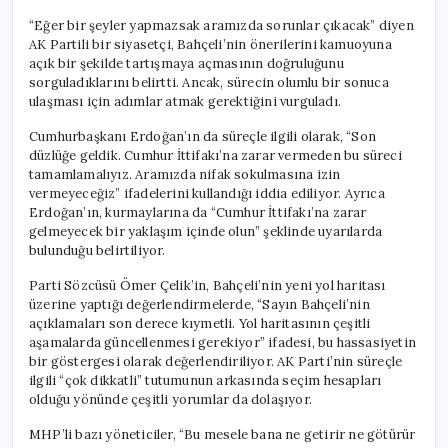
“Eğer bir şeyler yapmazsak aramızda sorunlar çıkacak” diyen
AK Partili bir siyasetçi, Bahçeli’nin önerilerini kamuoyuna
açık bir şekilde tartışmaya açmasının doğruluğunu
sorguladıklarını belirtti. Ancak, sürecin olumlu bir sonuca
ulaşması için adımlar atmak gerektiğini vurguladı.
Cumhurbaşkanı Erdoğan’ın da süreçle ilgili olarak, “Son
düzlüğe geldik. Cumhur İttifakı’na zarar vermeden bu süreci
tamamlamalıyız. Aramızda nifak sokulmasına izin
vermeyeceğiz” ifadelerini kullandığı iddia ediliyor. Ayrıca
Erdoğan’ın, kurmaylarına da “Cumhur İttifakı’na zarar
gelmeyecek bir yaklaşım içinde olun” şeklinde uyarılarda
bulunduğu belirtiliyor.
Parti Sözcüsü Ömer Çelik’in, Bahçeli’nin yeni yol haritası
üzerine yaptığı değerlendirmelerde, “Sayın Bahçeli’nin
açıklamaları son derece kıymetli. Yol haritasının çeşitli
aşamalarda güncellenmesi gerekiyor” ifadesi, bu hassasiyetin
bir göstergesi olarak değerlendiriliyor. AK Parti’nin süreçle
ilgili “çok dikkatli” tutumunun arkasında seçim hesapları
olduğu yönünde çeşitli yorumlar da dolaşıyor.
MHP’li bazı yöneticiler, “Bu mesele bana ne getirir ne götürür