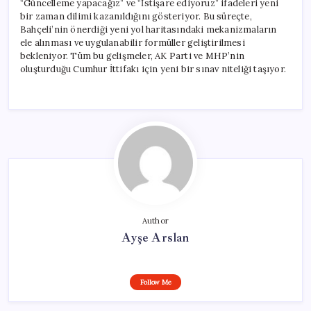
“Güncelleme yapacağız” ve “İstişare ediyoruz” ifadeleri yeni
bir zaman dilimi kazanıldığını gösteriyor. Bu süreçte,
Bahçeli’nin önerdiği yeni yol haritasındaki mekanizmaların
ele alınması ve uygulanabilir formüller geliştirilmesi
bekleniyor. Tüm bu gelişmeler, AK Parti ve MHP’nin
oluşturduğu Cumhur İttifakı için yeni bir sınav niteliği taşıyor.
Author
Ayşe Arslan
Follow Me