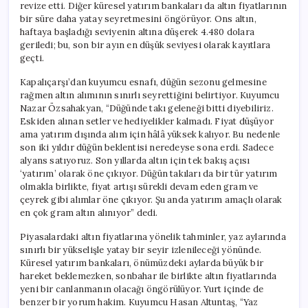
revize etti. Diğer küresel yatırım bankaları da altın fiyatlarının
bir süre daha yatay seyretmesini öngörüyor. Ons altın,
haftaya başladığı seviyenin altına düşerek 4.480 dolara
geriledi; bu, son bir ayın en düşük seviyesi olarak kayıtlara
geçti.
Kapalıçarşı’dan kuyumcu esnafı, düğün sezonu gelmesine
rağmen altın alımının sınırlı seyrettiğini belirtiyor. Kuyumcu
Nazar Özsahakyan, “Düğünde takı geleneği bitti diyebiliriz.
Eskiden alınan setler ve hediyelikler kalmadı. Fiyat düşüyor
ama yatırım dışında alım için hâlâ yüksek kalıyor. Bu nedenle
son iki yıldır düğün beklentisi neredeyse sona erdi. Sadece
alyans satıyoruz. Son yıllarda altın için tek bakış açısı
‘yatırım’ olarak öne çıkıyor. Düğün takıları da bir tür yatırım
olmakla birlikte, fiyat artışı sürekli devam eden gram ve
çeyrek gibi alımlar öne çıkıyor. Şu anda yatırım amaçlı olarak
en çok gram altın alınıyor” dedi.
Piyasalardaki altın fiyatlarına yönelik tahminler, yaz aylarında
sınırlı bir yükselişle yatay bir seyir izlenileceği yönünde.
Küresel yatırım bankaları, önümüzdeki aylarda büyük bir
hareket beklemezken, sonbahar ile birlikte altın fiyatlarında
yeni bir canlanmanın olacağı öngörülüyor. Yurt içinde de
benzer bir yorum hakim. Kuyumcu Hasan Altuntaş, “Yaz