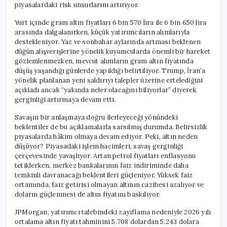
piyasalardaki risk unsurlarını artırıyor.
Yurt içinde gram altın fiyatları 6 bin 570 lira ile 6 bin 650 lira
arasında dalgalanırken, küçük yatırımcıların alımlarıyla
destekleniyor. Yaz ve sonbahar aylarında artması beklenen
düğün alışverişlerine yönelik kuyumcularda önemli bir hareket
gözlemlenmezken, mevcut alımların gram altın fiyatında
düşüş yaşandığı günlerde yapıldığı belirtiliyor. Trump, İran’a
yönelik planlanan yeni saldırıyı talepler üzerine ertelediğini
açıkladı ancak “yakında neler olacağını biliyorlar” diyerek
gerginliği artırmaya devam etti.
Savaşın bir anlaşmaya doğru ilerleyeceği yönündeki
beklentiler de bu açıklamalarla sarsılmış durumda. Belirsizlik
piyasalarda hâkim olmaya devam ediyor. Peki, altın neden
düşüyor? Piyasadaki işlem hacimleri, savaş gerginliği
çerçevesinde yavaşlıyor. Artan petrol fiyatları enflasyonu
tetiklerken, merkez bankalarının faiz indiriminde daha
temkinli davranacağı beklentileri güçleniyor. Yüksek faiz
ortamında, faiz getirisi olmayan altının cazibesi azalıyor ve
doların güçlenmesi de altın fiyatını baskılıyor.
JPMorgan, yatırımcı talebindeki zayıflama nedeniyle 2026 yılı
ortalama altın fiyatı tahminini 5.708 dolardan 5.243 dolara