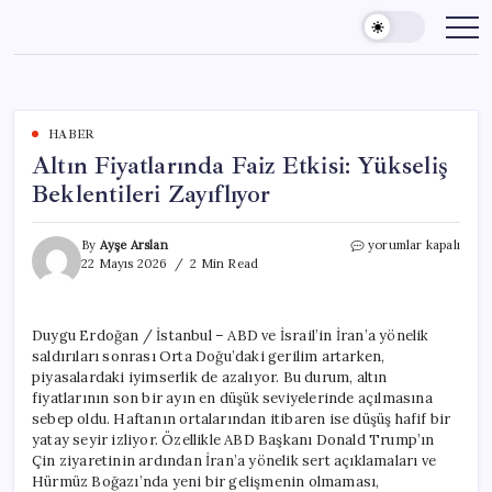
Skip
to
content
HABER
Altın Fiyatlarında Faiz Etkisi: Yükseliş
Beklentileri Zayıflıyor
Altın
By
Ayşe Arslan
yorumlar kapalı
Fiyatlarında
22 Mayıs 2026
2 Min Read
Faiz
Etkisi:
Yükseliş
Duygu Erdoğan / İstanbul – ABD ve İsrail’in İran’a yönelik
Beklentileri
saldırıları sonrası Orta Doğu’daki gerilim artarken,
Zayıflıyor
için
piyasalardaki iyimserlik de azalıyor. Bu durum, altın
fiyatlarının son bir ayın en düşük seviyelerinde açılmasına
sebep oldu. Haftanın ortalarından itibaren ise düşüş hafif bir
yatay seyir izliyor. Özellikle ABD Başkanı Donald Trump’ın
Çin ziyaretinin ardından İran’a yönelik sert açıklamaları ve
Hürmüz Boğazı’nda yeni bir gelişmenin olmaması,