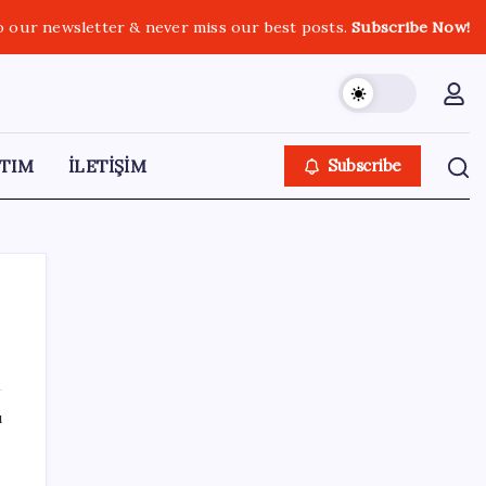
o our newsletter & never miss our best posts.
Subscribe Now!
TIM
İLETİŞİM
Subscribe
SON YAZILAR
ı
Yeni iPhone Modelleri Apple Tarihinin En
Yüksek Fiyatıyla Geliyor