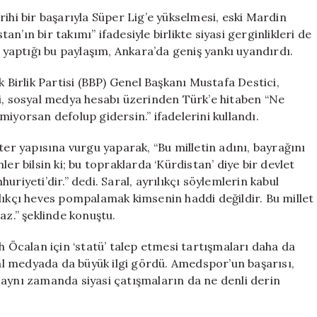
Sonrası
ihi bir başarıyla Süper Lig’e yükselmesi, eski Mardin
Siyasi
’ın bir takımı” ifadesiyle birlikte siyasi gerginlikleri de
Tartışmalar
aptığı bu paylaşım, Ankara’da geniş yankı uyandırdı.
Alevlendi
için
irlik Partisi (BBP) Genel Başkanı Mustafa Destici,
ci, sosyal medya hesabı üzerinden Türk’e hitaben “Ne
iyorsan defolup gidersin.” ifadelerini kullandı.
ter yapısına vurgu yaparak, “Bu milletin adını, bayrağını
er bilsin ki; bu topraklarda ‘Kürdistan’ diye bir devlet
riyeti’dir.” dedi. Saral, ayrılıkçı söylemlerin kabul
lıkçı heves pompalamak kimsenin haddi değildir. Bu millet
maz.” şeklinde konuştu.
h Öcalan için ‘statü’ talep etmesi tartışmaları daha da
syal medyada da büyük ilgi gördü. Amedspor’un başarısı,
 aynı zamanda siyasi çatışmaların da ne denli derin