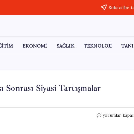
Subscribe t
ĞİTİM
EKONOMİ
SAĞLIK
TEKNOLOJİ
TANI
 Sonrası Siyasi Tartışmalar
Amedspor’un
yorumlar kapal
Süper
Lig
Başarısı