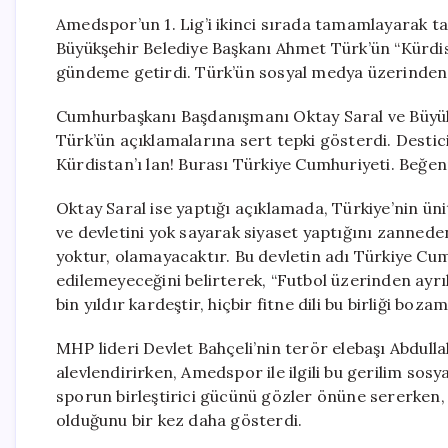
Amedspor’un 1. Lig’i ikinci sırada tamamlayarak tar
Büyükşehir Belediye Başkanı Ahmet Türk’ün “Kürdistan
gündeme getirdi. Türk’ün sosyal medya üzerinden y
Cumhurbaşkanı Başdanışmanı Oktay Saral ve Büyük B
Türk’ün açıklamalarına sert tepki gösterdi. Desti
Kürdistan’ı lan! Burası Türkiye Cumhuriyeti. Beğenm
Oktay Saral ise yaptığı açıklamada, Türkiye’nin üni
ve devletini yok sayarak siyaset yaptığını zannedenl
yoktur, olamayacaktır. Bu devletin adı Türkiye Cumhu
edilemeyeceğini belirterek, “Futbol üzerinden ayrı
bin yıldır kardeştir, hiçbir fitne dili bu birliği boza
MHP lideri Devlet Bahçeli’nin terör elebaşı Abdulla
alevlendirirken, Amedspor ile ilgili bu gerilim so
sporun birleştirici gücünü gözler önüne sererken,
olduğunu bir kez daha gösterdi.