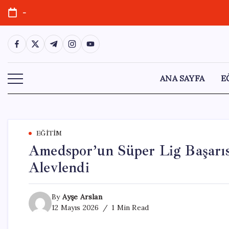
Skip
-
to
content
https://www.facebook.com/
https://twitter.com/
https://t.me/
https://www.instagram.com/
https://youtube.com/
ANA SAYFA
E
EĞITIM
Amedspor’un Süper Lig Başarısı
Alevlendi
By
Ayşe Arslan
12 Mayıs 2026
1 Min Read