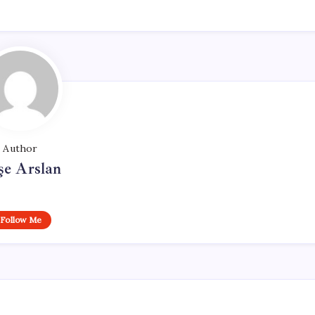
Author
şe Arslan
Follow Me