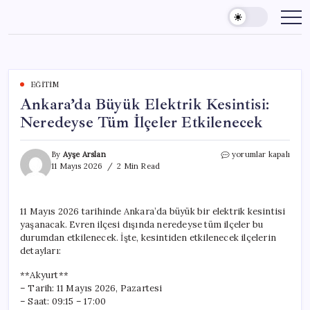
Skip
to
content
EĞITIM
Ankara’da Büyük Elektrik Kesintisi:
Neredeyse Tüm İlçeler Etkilenecek
Ankara’da
By
Ayşe Arslan
yorumlar kapalı
Büyük
11 Mayıs 2026
2 Min Read
Elektrik
Kesintisi:
Neredeyse
11 Mayıs 2026 tarihinde Ankara’da büyük bir elektrik kesintisi
Tüm
yaşanacak. Evren ilçesi dışında neredeyse tüm ilçeler bu
İlçeler
Etkilenecek
durumdan etkilenecek. İşte, kesintiden etkilenecek ilçelerin
için
detayları:
**Akyurt**
– Tarih: 11 Mayıs 2026, Pazartesi
– Saat: 09:15 – 17:00