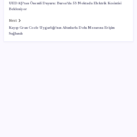
UEDAŞ’tan Önemli Duyuru: Bursa’da 53 Noktada Elektrik Kesintisi
Bekleniyor
Next
Kayıp Gran Cocle Uygarlığı’nın Altınlarla Dolu Mezarına Erişim
Sağlandı
SON YAZILAR
Huawei Nova 16 SE 8500mAh Batarya ve Uydu
Bağlantısı ile Tanıtıldı
ABD ile ticaret gerilimine rağmen artış: Çin malları