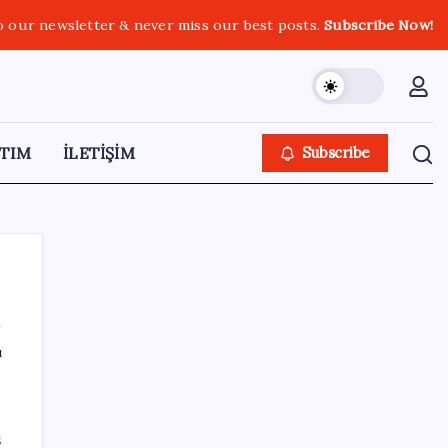
o our newsletter & never miss our best posts.
Subscribe Now!
TIM
İLETİŞİM
Subscribe
ı
SON YAZILAR
Huawei Nova 16 SE 8500mAh Batarya ve
ş
Uydu Bağlantısı ile Tanıtıldı