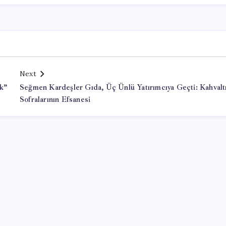
Next
k”
Seğmen Kardeşler Gıda, Üç Ünlü Yatırımcıya Geçti: Kahvalt
Sofralarının Efsanesi
Office Lisans Satın Al
valorant hack