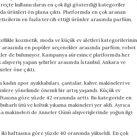
Hediye
üreçte kullanıcıların en çok ilgi gösterdiği kategoriler
Seçenekleri
oda ürünleri ön plana çıktı. Platformda en çok aranan
için
ticilerin en fazla tercih ettiği ürünler arasında parfüm,
ellikle kozmetik, moda ve küçük ev aletleri kategorilerini
lar arasında en popüler seçenekler arasında parfüm, robot
ezikler de bulunuyor. Kampanya süresince platformda her
 alışveriş yapan şehirler arasında İstanbul, Ankara ve
irler öne çıktı.
a kadın spor ayakkabıları, çantalar, kahve makineleri ve
rünlere yönelimde önemli bir artış yaşandı. Küçük ev
haftasına göre yüzde 42 oranında arttı. Bu kategoride en
buharlı ütü ve koltuk yıkama makineleri yer aldı. Ayrıca
 makineleri de Anneler Günü alışverişlerinde yoğun ilgi
 iki haftasına göre yüzde 40 oranında yükseldi. En çok