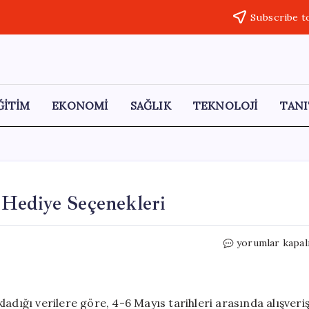
Subscribe t
ĞİTİM
EKONOMİ
SAĞLIK
TEKNOLOJİ
TANI
Hediye Seçenekleri
Anneler
yorumlar kapal
Günü
İçin
En
Popüler
adığı verilere göre, 4-6 Mayıs tarihleri arasında alışveri