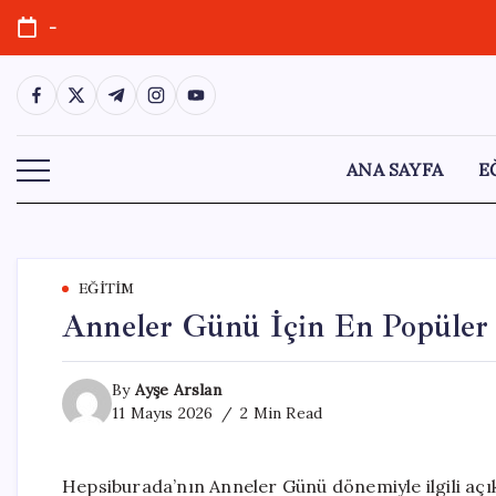
Skip
-
to
content
https://www.facebook.com/
https://twitter.com/
https://t.me/
https://www.instagram.com/
https://youtube.com/
ANA SAYFA
E
EĞITIM
Anneler Günü İçin En Popüler 
By
Ayşe Arslan
11 Mayıs 2026
2 Min Read
Hepsiburada’nın Anneler Günü dönemiyle ilgili açıkl