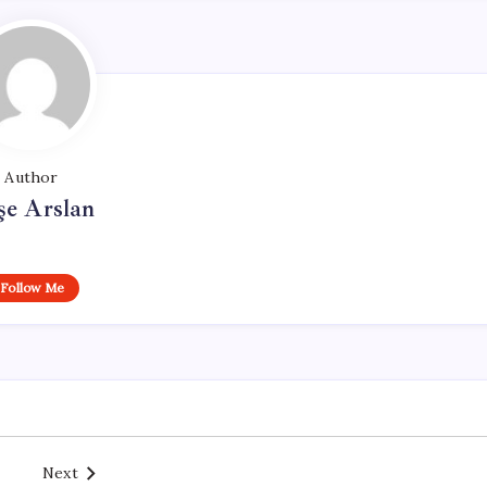
Author
şe Arslan
Follow Me
Next