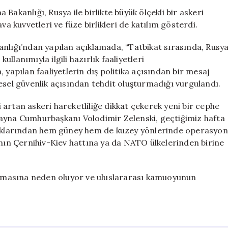
ve
Bakanlığı, Rusya ile birlikte büyük ölçekli bir askeri
Belarus
va kuvvetleri ve füze birlikleri de katılım gösterdi.
Ortak
Nükleer
anlığı’ndan yapılan açıklamada, “Tatbikat sırasında, Rusy
Tatbikat
ullanımıyla ilgili hazırlık faaliyetleri
Gerçekleştiriy
a, yapılan faaliyetlerin dış politika açısından bir mesaj
için
esel güvenlik açısından tehdit oluşturmadığı vurgulandı.
artan askeri hareketliliğe dikkat çekerek yeni bir cephe
rayna Cumhurbaşkanı Volodimir Zelenski, geçtiğimiz hafta
praklarından hem güney hem de kuzey yönlerinde operasyon
’nın Çernihiv-Kiev hattına ya da NATO ülkelerinden birine
artmasına neden oluyor ve uluslararası kamuoyunun