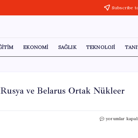
Subscribe t
ĞİTİM
EKONOMİ
SAĞLIK
TEKNOLOJİ
TANI
! Rusya ve Belarus Ortak Nükleer
Avrupa’da
yorumlar kapal
Tansiyon
Yükseliyor!
Rusya