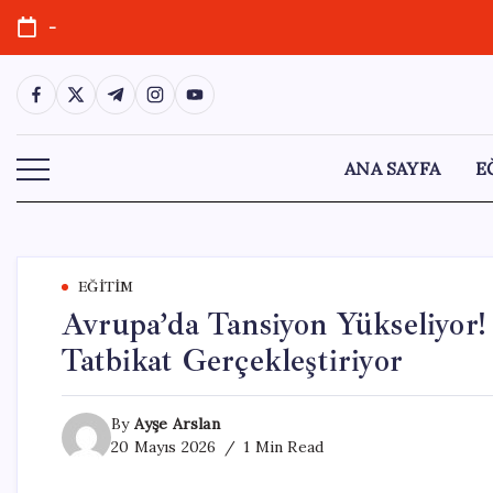
Skip
-
to
content
https://www.facebook.com/
https://twitter.com/
https://t.me/
https://www.instagram.com/
https://youtube.com/
ANA SAYFA
E
EĞITIM
Avrupa’da Tansiyon Yükseliyor
Tatbikat Gerçekleştiriyor
By
Ayşe Arslan
20 Mayıs 2026
1 Min Read