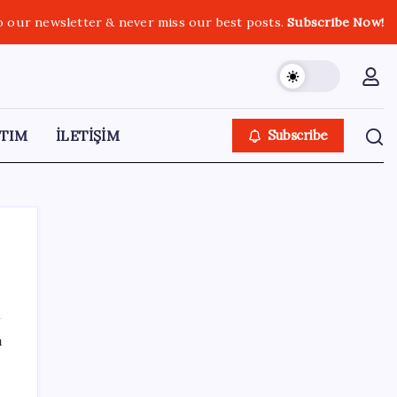
o our newsletter & never miss our best posts.
Subscribe Now!
TIM
İLETİŞİM
Subscribe
SON YAZILAR
ı
Yeni iPhone Modelleri Apple Tarihinin En
Yüksek Fiyatıyla Geliyor