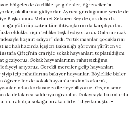
ssız bölgelerde özellikle işe gidenler, öğrenciler bu
yorlar, okullarına gidiyorlar. Ayrıca gördüğümüz yerde de
diye Başkanımız Mehmet Sekmen Bey de çok duyarlı.
nağa götürüp zaten tüm ihtiyaçlarını da karşılıyorlar.
zla oldukları için tehlike teşkil ediyorlardı. Onlara sıcak
adesiyle hoşnut ediyor” dedi. “Artık insanlar çocuklarını
 ise hali hazırda İçişleri Bakanlığı görevini yürüten ve
stafa Çiftçi’nin emriyle sokak hayvanları toplatıldığını
at geziyoruz. Sokak hayvanlarının rahatsızlığına
diyeyi arıyoruz. Gerekli merciler gelip hayvanları
e yiyip içip rahatlarına bakıyor hayvanlar. Böylelikle bizler
en öğrenciler de sokak hayvanlarından korkarak,
ayvanlarından korkusuzca ilerleyebiliyoruz. Geçen sene
n da defalarca saldırıya uğradılar. Dolayısıyla bu onlarda
arını rahatça sokağa bırakabilirler” diye konuştu. –