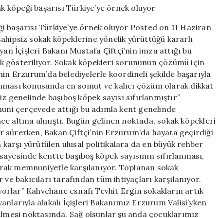
sokak
köpeği
i başarısı Türkiye’ye örnek oluyor Posted on 11 Haziran
başarısı
ahipsiz sokak köpeklerine yönelik yürüttüğü kararlı
Türkiye’ye
yan İçişleri Bakanı Mustafa Çiftçi’nin imza attığı bu
örnek
oluyor
k gösteriliyor. Sokak köpekleri sorununun çözümü için
için
nin Erzurum’da belediyelerle koordineli şekilde başarıyla
anması konusunda en somut ve kalıcı çözüm olarak dikkat
iz genelinde başıboş köpek sayısı sıfırlanmıştır”
anuni çerçevede attığı bu adımla kent genelinde
ce altına almıştı. Bugün gelinen noktada, sokak köpekleri
 sürerken, Bakan Çiftçi’nin Erzurum’da hayata geçirdiği
a karşı yürütülen ulusal politikalara da en büyük rehber
sayesinde kentte başıboş köpek sayısının sıfırlanması,
rak memnuniyetle karşılanıyor. Toplanan sokak
 ve bakıcıları tarafından tüm ihtiyaçları karşılanıyor.
iyorlar” Kahvehane esnafı Tevhit Ergin sokakların artık
anlarıyla alakalı İçişleri Bakanımız Erzurum Valisi’yken
rülmesi noktasında. Sağ olsunlar şu anda çocuklarımız