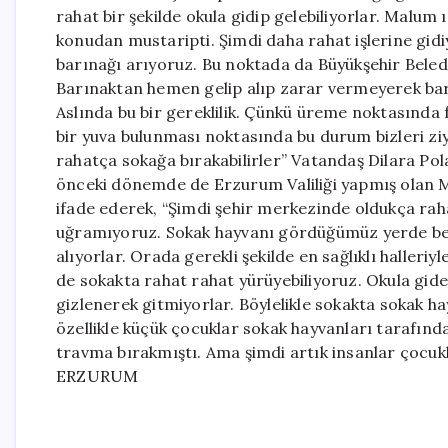
rahat bir şekilde okula gidip gelebiliyorlar. Malum ı
konudan mustaripti. Şimdi daha rahat işlerine gidi
barınağı arıyoruz. Bu noktada da Büyükşehir Bele
Barınaktan hemen gelip alıp zarar vermeyerek barı
Aslında bu bir gereklilik. Çünkü üreme noktasında fa
bir yuva bulunması noktasında bu durum bizleri ziy
rahatça sokağa bırakabilirler” Vatandaş Dilara Polat
önceki dönemde de Erzurum Valiliği yapmış olan Mu
ifade ederek, “Şimdi şehir merkezinde oldukça rah
uğramıyoruz. Sokak hayvanı gördüğümüz yerde bele
alıyorlar. Orada gerekli şekilde en sağlıklı halleriyl
de sokakta rahat rahat yürüyebiliyoruz. Okula gid
gizlenerek gitmiyorlar. Böylelikle sokakta sokak h
özellikle küçük çocuklar sokak hayvanları tarafında
travma bırakmıştı. Ama şimdi artık insanlar çocukl
ERZURUM