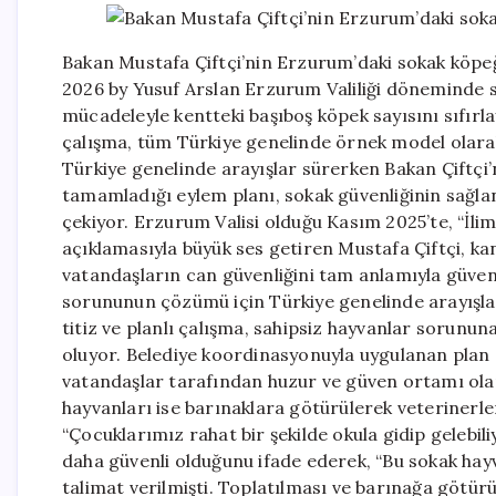
Bakan Mustafa Çiftçi’nin Erzurum’daki sokak köpeğ
2026 by Yusuf Arslan Erzurum Valiliği döneminde s
mücadeleyle kentteki başıboş köpek sayısını sıfırla
çalışma, tüm Türkiye genelinde örnek model olara
Türkiye genelinde arayışlar sürerken Bakan Çiftçi’
tamamladığı eylem planı, sokak güvenliğinin sağl
çekiyor. Erzurum Valisi olduğu Kasım 2025’te, “İlim
açıklamasıyla büyük ses getiren Mustafa Çiftçi, k
vatandaşların can güvenliğini tam anlamıyla güven
sorununun çözümü için Türkiye genelinde arayışlar
titiz ve planlı çalışma, sahipsiz hayvanlar sorunun
oluyor. Belediye koordinasyonuyla uygulanan plan 
vatandaşlar tarafından huzur ve güven ortamı ola
hayvanları ise barınaklara götürülerek veterinerler
“Çocuklarımız rahat bir şekilde okula gidip gelebil
daha güvenli olduğunu ifade ederek, “Bu sokak hayv
talimat verilmişti. Toplatılması ve barınağa götü