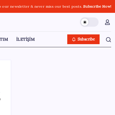
o our newsletter & never miss our best posts.
Subscribe Now!
TIM
İLETİŞİM
Subscribe
SON YAZILAR
ı
Yeni iPhone Modelleri Apple Tarihinin En
Yüksek Fiyatıyla Geliyor