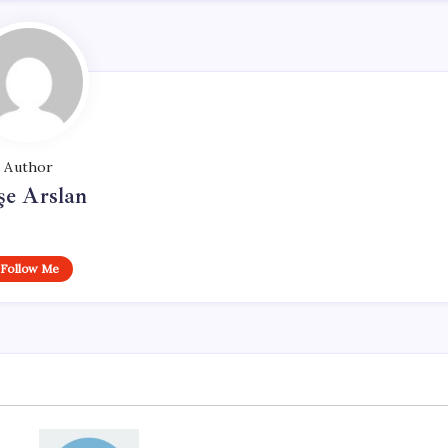
Author
şe Arslan
Follow Me