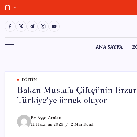
Skip
-
to
content
https://www.facebook.com/
https://twitter.com/
https://t.me/
https://www.instagram.com/
https://youtube.com/
ANA SAYFA
E
EĞITIM
Bakan Mustafa Çiftçi’nin Erzur
Türkiye’ye örnek oluyor
By
Ayşe Arslan
11 Haziran 2026
2 Min Read