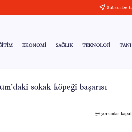
Subscribe t
ĞİTİM
EKONOMİ
SAĞLIK
TEKNOLOJİ
TANI
um’daki sokak köpeği başarısı
Bakan
yorumlar kapal
Mustafa
Çiftçi’nin
Erzurum’daki