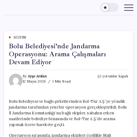
Skip
to
content
EĞITIM
Bolu Belediyesi’nde Jandarma
Operasyonu: Arama Çalışmaları
Devam Ediyor
Bolu
By
Ayşe Arslan
yorumlar kapalı
Belediyesi’nde
12 Mayıs 2026
1 Min Read
Jandarma
Operasyonu:
Arama
Bolu Belediyesi ve bağlı şirketlerinden Bol-Tur A.Ş.’ye yönelik
Çalışmaları
jandarma tarafından yeni bir operasyon gerçekleştirildi. Bolu
Devam
Ediyor
İl Jandarma Komutanlığı’na bağlı ekipler, sabahın erken
için
saatlerinde belediye binasında ve Bol-Tur A.Ş.’de arama
yapmak üzere harekete geçti.
Operasyon sırasında, jandarma ekipleri özellikle Mali