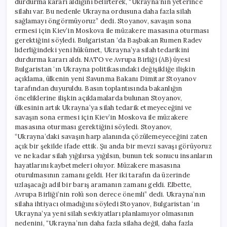
durdurma kararı aldığını belirterek, “Ukrayna’nın yeterince
silahı var. Bu nedenle Ukrayna ordusuna daha fazla silah
sağlamayı öngörmüyoruz” dedi. Stoyanov, savaşın sona
ermesi için Kiev’in Moskova ile müzakere masasına oturması
gerektiğini söyledi. Bulgaristan ‘da Başbakan Rumen Radev
liderliğindeki yeni hükümet, Ukrayna’ya silah tedarikini
durdurma kararı aldı. NATO ve Avrupa Birliği (AB) üyesi
Bulgaristan ‘ın Ukrayna politikasındaki değişikliğe ilişkin
açıklama, ülkenin yeni Savunma Bakanı Dimitar Stoyanov
tarafından duyuruldu. Basın toplantısında bakanlığın
önceliklerine ilişkin açıklamalarda bulunan Stoyanov,
ülkesinin artık Ukrayna’ya silah tedarik etmeyeceğini ve
savaşın sona ermesi için Kiev’in Moskova ile müzakere
masasına oturması gerektiğini söyledi. Stoyanov,
“Ukrayna’daki savaşın harp alanında çözülemeyeceğini zaten
açık bir şekilde ifade ettik. Şu anda bir mevzi savaşı görüyoruz
ve ne kadar silah yığılırsa yığılsın, bunun tek sonucu insanların
hayatlarını kaybetmeleri oluyor. Müzakere masasına
oturulmasının zamanı geldi. Her iki tarafın da üzerinde
uzlaşacağı adil bir barış aramanın zamanı geldi. Elbette,
Avrupa Birliği’nin rolü son derece önemli” dedi. Ukrayna’nın
silaha ihtiyacı olmadığını söyledi Stoyanov, Bulgaristan ‘ın
Ukrayna’ya yeni silah sevkiyatları planlamıyor olmasının
nedenini, “Ukrayna’nın daha fazla silaha değil, daha fazla