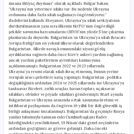
insana ihtiyaç duyması” olarak açıkladı. Bulgar bakan,
“Ukrayna’nın yeterince silahı var. Bu nedenle Ukrayna
ordusuna daha fazla silah sağlamayı öngörmüyoruz”
ifadelerini kullandı. Stoyanov, Ukrayna’ya silah sevkiyatının
durdurulmasının yanı sıra ülkenin NATO’nun öngördüğü
şekilde savunma harcamalarını GSYH’nin yüzde 5’ine çıkarma
planlarını da duyurdu. Bulgaristan ‘ın Ukrayna’ya silah ihracatı
Avrupa Birliği’nin en yoksul ülkesi olarak değerlendirilen
Bulgaristan , ülkede savaş konusundaki siyasi görüş
ayrılıklarına rağmen daha önce Kiev’e askeri yardım sağlamış
ancak yardım paketlerinin ayrıntıları kamuoyuna
açıklanmamıştı. Bulgaristan 2022 ve 2023 yıllarında
Ukrayna’ya resmi olarak silah ihraç etmemiş, bunun yerine
Avrupalı aracı şirketlere satış yapmıştı. Bulgaristan , politika
değişikliğinin ardından 2024 ve 2025 yıllarında ise Ukrayna’ya
tanksavar füzeleri, zırhlı araçlar, havan topları, uçaksavar
silahları, obüsler ve piyade silahları göndermişti. Mart ayında
Bulgaristan ve Ukrayna arasında ortak savunma üretimi ve
istihbarat paylaşımını da öngören 10 yıllık bir ikili güvenlik iş
birliği anlaşması imzalanmıştı. Bulgaristan’da geçmişte Rusya
yanlısı tutumuyla tanınan eski Cumhurbaşkanı Radev
liderliğindeki yeni hükümet, 19 Nisan’daki genel seçimlerin
ardından geçtiğimiz ay göreve gelmişti. Daha önceki