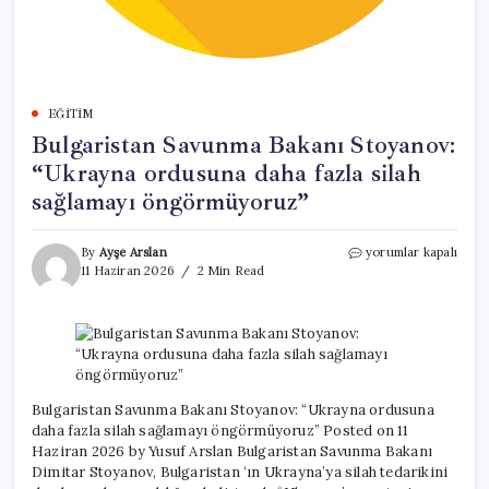
EĞITIM
Bulgaristan Savunma Bakanı Stoyanov:
“Ukrayna ordusuna daha fazla silah
sağlamayı öngörmüyoruz”
Bulgaristan
By
Ayşe Arslan
yorumlar kapalı
Savunma
11 Haziran 2026
2 Min Read
Bakanı
Stoyanov:
“Ukrayna
ordusuna
daha
fazla
silah
Bulgaristan Savunma Bakanı Stoyanov: “Ukrayna ordusuna
sağlamayı
daha fazla silah sağlamayı öngörmüyoruz” Posted on 11
öngörmüyoruz”
Haziran 2026 by Yusuf Arslan Bulgaristan Savunma Bakanı
için
Dimitar Stoyanov, Bulgaristan ‘ın Ukrayna’ya silah tedarikini