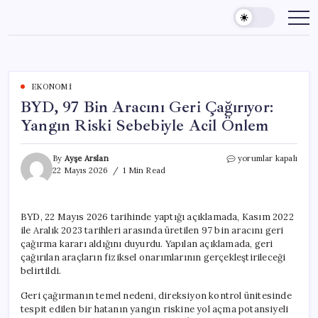
Skip
to
content
EKONOMI
BYD, 97 Bin Aracını Geri Çağırıyor:
Yangın Riski Sebebiyle Acil Önlem
BYD,
By
Ayşe Arslan
yorumlar kapalı
97
22 Mayıs 2026
1 Min Read
Bin
Aracını
Geri
BYD, 22 Mayıs 2026 tarihinde yaptığı açıklamada, Kasım 2022
Çağırıyor:
ile Aralık 2023 tarihleri arasında üretilen 97 bin aracını geri
Yangın
Riski
çağırma kararı aldığını duyurdu. Yapılan açıklamada, geri
Sebebiyle
çağırılan araçların fiziksel onarımlarının gerçekleştirileceği
Acil
belirtildi.
Önlem
için
Geri çağırmanın temel nedeni, direksiyon kontrol ünitesinde
tespit edilen bir hatanın yangın riskine yol açma potansiyeli