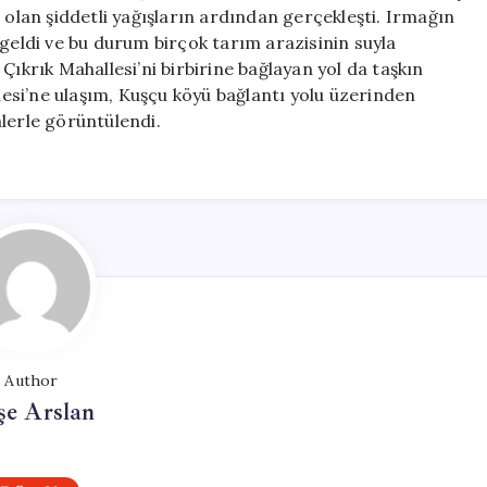
Su
 olan şiddetli yağışların ardından gerçekleşti. Irmağın
İçinde
 geldi ve bu durum birçok tarım arazisinin suyla
Kaldı
Çıkrık Mahallesi’ni birbirine bağlayan yol da taşkın
için
llesi’ne ulaşım, Kuşçu köyü bağlantı yolu üzerinden
lerle görüntülendi.
Author
şe Arslan