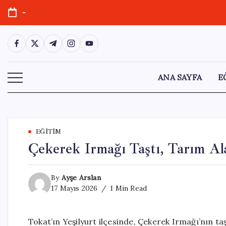
Skip
-
to
content
https://www.facebook.com/
https://twitter.com/
https://t.me/
https://www.instagram.com/
https://youtube.com/
ANA SAYFA
E
EĞITIM
Çekerek Irmağı Taştı, Tarım Al
By
Ayşe Arslan
17 Mayıs 2026
1 Min Read
Tokat’ın Yeşilyurt ilçesinde, Çekerek Irmağı’nın ta