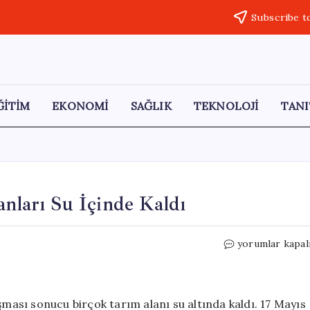
Subscribe t
ĞİTİM
EKONOMİ
SAĞLIK
TEKNOLOJİ
TANI
anları Su İçinde Kaldı
Çekerek
yorumlar kapal
Irmağı
Taştı,
Tarım
Alanları
şması sonucu birçok tarım alanı su altında kaldı. 17 Mayıs