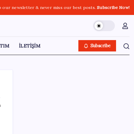
o our newsletter & never miss our best posts.
Subscribe Now!
TIM
İLETİŞİM
Subscribe
ı
SON YAZILAR
Yeni iPhone Modelleri Apple Tarihinin En
Yüksek Fiyatıyla Geliyor