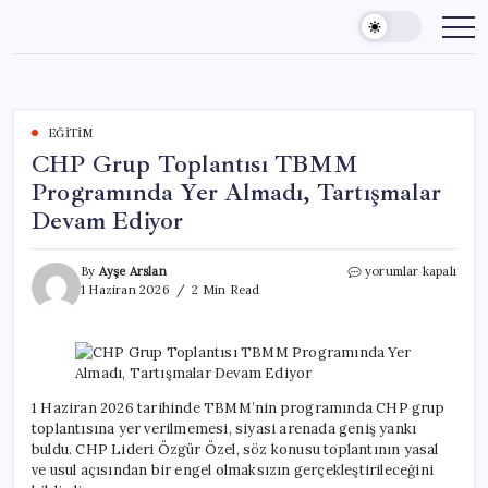
Skip
to
content
EĞITIM
CHP Grup Toplantısı TBMM
Programında Yer Almadı, Tartışmalar
Devam Ediyor
CHP
By
Ayşe Arslan
yorumlar kapalı
Grup
1 Haziran 2026
2 Min Read
Toplantısı
TBMM
Programında
Yer
Almadı,
Tartışmalar
1 Haziran 2026 tarihinde TBMM’nin programında CHP grup
Devam
toplantısına yer verilmemesi, siyasi arenada geniş yankı
Ediyor
buldu. CHP Lideri Özgür Özel, söz konusu toplantının yasal
için
ve usul açısından bir engel olmaksızın gerçekleştirileceğini