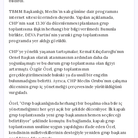
bildirdi.
TBMM Başkanlığı, Meclis’in salı gününe dair programını
internet sitesi üzerinden duyurdu. Yapılan açıklamada,
CHP’nin saat 13.30’da düzenlenmesi planlanan grup
toplantısına ilişkin herhangi bir bilgi verilmedi. Bununla
birlikte, DEVA Partisi’nin yarınki grup toplantısının
programda yer aldığı görüldü.
CHP’ye yönelik yaşanan tartışmalar, Kemal Kılıçdaroğlu’nun
Genel Başkan olarak atanmasının ardından daha da
yoğunlaşmıştı ve bu durum grup toplantısına olan ilgiyi
artırmıştı. Özgür Özel, grup toplantısının
gerçekleştirilmesinde hukuki ya da usulî bir engelin
bulunmadığını belirtti. Ayrıca, CHP Meclis Grubu’nun çalışma
düzeninin grup iç yönetmeliği çerçevesinde yürütüldüğünü
vurguladı.
Özel, “Grup başkanlığında herhangi bir boşalma olsa bile iç
yönetmeliğimiz her şeyi açık bir şekilde düzenliyor. İlk kapalı
grup toplantısında yeni grup başkanının hemen seçileceği
belirtiliyor” şeklinde konuştu. Bu bağlamda, kapalı grup
toplantısının usulüne uygun yapıldığını ifade eden Özel,
kendisinin milletvekillerinin desteğiyle yeniden grup başkanı