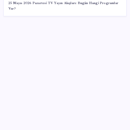
25 Mayıs 2026 Pazartesi TV Yayın Akışları: Bugün Hangi Programlar
Var?
SON YAZILAR
Yeni iPhone Modelleri Apple Tarihinin En Yüksek
Fiyatıyla Geliyor
2026 KPSS Lisans sınavı ne zaman, saat kaçta? KPSS
Lisans sınavı sonuçları ne zaman açıklanacak?
iPhone Ultra: Katlanabilir Tasarımın İlk Detayları
Ortaya Çıktı