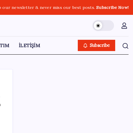
o our newsletter & never miss our best posts.
Subscribe Now!
TIM
İLETİŞİM
Subscribe
ı
SON YAZILAR
TCMB, yılın üçüncü enflasyon raporunu 13
Ağustos’ta açıklayacak