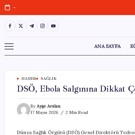
Skip
-
to
content
https://www.facebook.com/
https://twitter.com/
https://t.me/
https://www.instagram.com/
https://youtube.com/
ANA SAYFA
E
HABER
SAĞLIK
DSÖ, Ebola Salgınına Dikkat Çe
By
Ayşe Arslan
17 Mayıs 2026
2 Min Read
Dünya Sağlık Örgütü (DSÖ) Genel Direktörü Ted