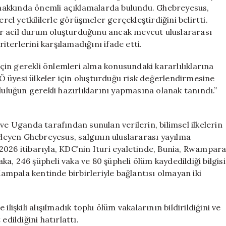
Acil
hakkında önemli açıklamalarda bulundu. Ghebreyesus,
Durum
rel yetkililerle görüşmeler gerçekleştirdiğini belirtti.
İlanı
 bir acil durum oluşturduğunu ancak mevcut uluslararası
Geliyor
terlerini karşılamadığını ifade etti.
için
in gerekli önlemleri alma konusundaki kararlılıklarına
 üyesi ülkeler için oluşturduğu risk değerlendirmesine
luluğun gerekli hazırlıklarını yapmasına olanak tanındı.”
ve Uganda tarafından sunulan verilerin, bilimsel ilkelerin
öyleyen Ghebreyesus, salgının uluslararası yayılma
s 2026 itibarıyla, KDC’nin Ituri eyaletinde, Bunia, Rwampar
a, 246 şüpheli vaka ve 80 şüpheli ölüm kaydedildiği bilgisi
Kampala kentinde birbirleriyle bağlantısı olmayan iki
lişkili alışılmadık toplu ölüm vakalarının bildirildiğini ve
edildiğini hatırlattı.