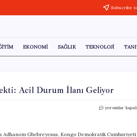
Subscribe t
ĞİTİM
EKONOMİ
SAĞLIK
TEKNOLOJİ
TANI
kti: Acil Durum İlanı Geliyor
DSÖ,
yorumlar kapal
Ebola
Salgınına
Dikkat
Çekti:
ros Adhanom Ghebreyesus, Kongo Demokratik Cumhuriyeti