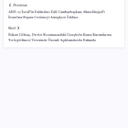
Previous
ABD ve İsrail’in Saldırıları Eski Cumhurbaşkanı Ahmedinejad’ı
İrana’nın Başına Getirmeyi Amaçlıyor İddiası
Next
Bakan Göktaş, Devlet Korumasındaki Gençlerin Kamu Kurumlarına
Yerleştirilmesi Töreninde Önemli Açıklamalarda Bulundu
SON YAZILAR
Yeni iPhone Modelleri Apple Tarihinin En Yüksek
Fiyatıyla Geliyor