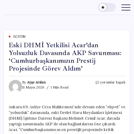
Skip
to
content
EĞITIM
Eski DHMİ Yetkilisi Acar’dan
Yolsuzluk Davasında AKP Savunması:
‘Cumhurbaşkanımızın Prestij
Projesinde Görev Aldım’
Eski
By
Ayşe Arslan
yorumlar kapalı
DHMİ
11 Mayıs 2026
1 Min Read
Yetkilisi
Acar’dan
Yolsuzluk
Ankara 69. Asliye Ceza Mahkemesi’nde devam eden “rüşvet” ve
Davasında
“yolsuzluk” davasında, eski Devlet Hava Meydanları İşletmesi
AKP
Savunması:
(DHMİ) İşletme Dairesi Başkanı Mehmet Cemil Acar, davada
‘Cumhurbaşkanımızı
yaptığı savunmada AKP ile olan bağlantılarını öne çıkardı.
Prestij
Acar, “Cumhurbaşkanımızın en prestijli projesinde kritik
Projesinde