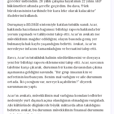
görevler üstlendim. 28 yıllık çalışma hayatımın 22 yılını AKP
Görev
hükümetleri altında şerefle geçirdim. Bu dava, Türk
Aldım’
bürokrasisinin tarihinde bir kara leke olarak kalacaktır”
için
ifadelerini kullandı.
Duruşmaya SEGBİS sistemiyle katılan tutuklu sanık Acar,
hakkında hazırlanan bağımsız bilirkişi raporu hakkında bir
yorum yapmadı ve tahliyesini talep etti. Acar’ın avukatı ise
müvekkilinin mağdur edildiğini, olayın basında geniş yer
bulmasıyla hak kaybı yaşandığını belirtti. Avukat, Acar’ın
neredeyse infazını tamamladığını ve beraatini talep etti.
Savcı, Acar’ın tutukluluk halinin sürdürülmesini ve dosyaya
yeni bir bilirkişi raporu eklenmesini talep etti. Acar, savcının
talebine karşı çıkarak, durumun bir kamu davasından çıkma
aşamasına geldiğini savundu. “Bir grup insanın kin ve
nefretinin kurbanıyım. Benim mal varlığım ve aile durumum
ortada. İki çocuğum var, nereye kaçabilirim?” diyerek
savunmasını yaptı.
Acar’ın avukatı, müvekkilinin mal varlığına konulan tedbirler
nedeniyle yurt dışına kaçma olasılığının olmadığını vurguladı.
Aile kültüründe düğünlerde büyük miktarda altın takıldığını
belirten avukat, bu durumun müvekkilinin finansal durumunu