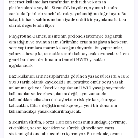
internet kullanıcıları tarafından indirildi ve korsan
platformlarda yayıldı. SteamDB kayıtları, oyunun bu süre
zarfında “public branch” olarak yayınlandığını doğruluyor. Bu
hata, bir hack saldırısından ziyade ciddi bir yayınlama hatası
olarak değerlendiriliyor.
Playground Games, sızıntının preload sistemiyle bağlantılı
olmadığını ve oyunun tam sürümüne erişim sağlayan herkesin
sert yaptırımlara maruz kalacağını duyurdu. Bu yaptırımlar,
yalnızca hesap kapatmakla sınırlı kalmayacak; oyunculara hem
genel ban hem de donanım temelli HWID yasakları
uygulanacak.
Bazı kullanıcıların hesaplarında görünen yasak süresi 31 Aralık
9999 tarihi olarak kaydedildi. Bu, pratikte ömür boyu yasak
anlamına geliyor. Üstelik, uygulanan HWID yasağı sayesinde
kullanıcılar sadece hesaplarını değil, aynı zamanda
kullandıkları cihazları da kaybetme riskiyle karşı karşıya
kalacaklar. Cihaz değiştirmedikçe veya yeni bir donanım
kullanmadıkça yasak kaldırılmayacak.
Sızdırılan sürüm, Forza Horizon serisinin sunduğu çevrimiçi
etkinlikler, sezon içerikleri ve sürekli güncellenen yarış
sistemi gibi önemli unsurları içermiyor. Bu nedenle, oyunu