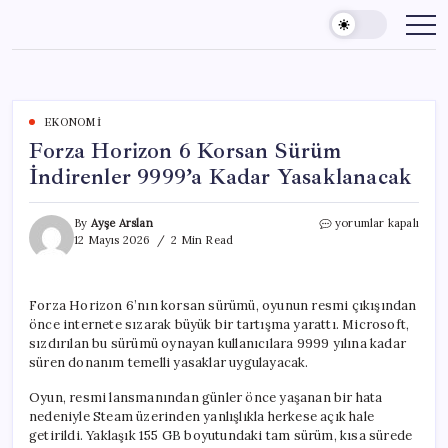
Skip
to
content
EKONOMI
Forza Horizon 6 Korsan Sürüm
İndirenler 9999’a Kadar Yasaklanacak
Forza
By
Ayşe Arslan
yorumlar kapalı
Horizon
12 Mayıs 2026
2 Min Read
6
Korsan
Sürüm
Forza Horizon 6’nın korsan sürümü, oyunun resmi çıkışından
İndirenler
önce internete sızarak büyük bir tartışma yarattı. Microsoft,
9999’a
Kadar
sızdırılan bu sürümü oynayan kullanıcılara 9999 yılına kadar
Yasaklanacak
süren donanım temelli yasaklar uygulayacak.
için
Oyun, resmi lansmanından günler önce yaşanan bir hata
nedeniyle Steam üzerinden yanlışlıkla herkese açık hale
getirildi. Yaklaşık 155 GB boyutundaki tam sürüm, kısa sürede