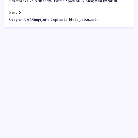
Fenerbahçe ve Acıbadem, Forma Sponsorluk Anlaşması İmzaladı
Next
Gençler, Üç Olimpiyatta Toplam 15 Madalya Kazandı
SON YAZILAR
Yeni iPhone Modelleri Apple Tarihinin En Yüksek
Fiyatıyla Geliyor
2026 KPSS Lisans sınavı ne zaman, saat kaçta? KPSS
Lisans sınavı sonuçları ne zaman açıklanacak?
iPhone Ultra: Katlanabilir Tasarımın İlk Detayları