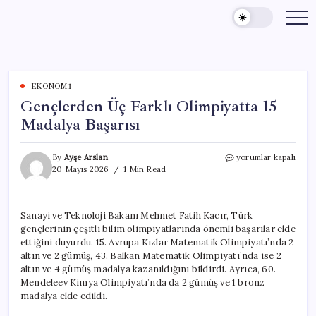
Skip
to
content
EKONOMI
Gençlerden Üç Farklı Olimpiyatta 15
Madalya Başarısı
Gençlerden
By
Ayşe Arslan
yorumlar kapalı
Üç
20 Mayıs 2026
1 Min Read
Farklı
Olimpiyatta
15
Sanayi ve Teknoloji Bakanı Mehmet Fatih Kacır, Türk
Madalya
gençlerinin çeşitli bilim olimpiyatlarında önemli başarılar elde
Başarısı
için
ettiğini duyurdu. 15. Avrupa Kızlar Matematik Olimpiyatı’nda 2
altın ve 2 gümüş, 43. Balkan Matematik Olimpiyatı’nda ise 2
altın ve 4 gümüş madalya kazanıldığını bildirdi. Ayrıca, 60.
Mendeleev Kimya Olimpiyatı’nda da 2 gümüş ve 1 bronz
madalya elde edildi.