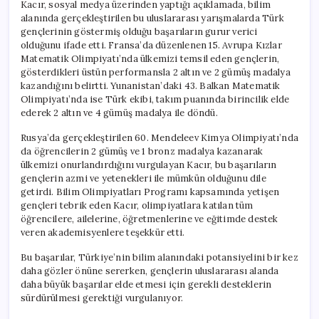
Kacır, sosyal medya üzerinden yaptığı açıklamada, bilim
alanında gerçekleştirilen bu uluslararası yarışmalarda Türk
gençlerinin göstermiş olduğu başarıların gurur verici
olduğunu ifade etti. Fransa’da düzenlenen 15. Avrupa Kızlar
Matematik Olimpiyatı’nda ülkemizi temsil eden gençlerin,
gösterdikleri üstün performansla 2 altın ve 2 gümüş madalya
kazandığını belirtti. Yunanistan’daki 43. Balkan Matematik
Olimpiyatı’nda ise Türk ekibi, takım puanında birincilik elde
ederek 2 altın ve 4 gümüş madalya ile döndü.
Rusya’da gerçekleştirilen 60. Mendeleev Kimya Olimpiyatı’nda
da öğrencilerin 2 gümüş ve 1 bronz madalya kazanarak
ülkemizi onurlandırdığını vurgulayan Kacır, bu başarıların
gençlerin azmi ve yetenekleri ile mümkün olduğunu dile
getirdi. Bilim Olimpiyatları Programı kapsamında yetişen
gençleri tebrik eden Kacır, olimpiyatlara katılan tüm
öğrencilere, ailelerine, öğretmenlerine ve eğitimde destek
veren akademisyenlere teşekkür etti.
Bu başarılar, Türkiye’nin bilim alanındaki potansiyelini bir kez
daha gözler önüne sererken, gençlerin uluslararası alanda
daha büyük başarılar elde etmesi için gerekli desteklerin
sürdürülmesi gerektiği vurgulanıyor.