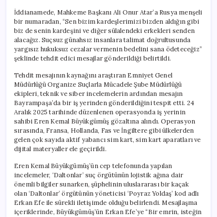
İddianamede, Mahkeme Başkanı Ali Onur Atar’a Rusya menşeli
bir numaradan, “Sen bizim kardeşlerimizi bizden aldığın gibi
biz de senin kardeşini ve diğer sülalendeki erkekleri senden
alacağız. Suçsuz günahsız insanlara talimat doğrultusunda
yargısız hukuksuz cezalar vermenin bedelini sana ödeteceğiz”
şeklinde tehdit edici mesajlar gönderildiği belirtildi.
Tehdit mesajının kaynağını araştıran Emniyet Genel
Müdürlüğü Organize Suçlarla Mücadele Şube Müdürlüğü
ekipleri, teknik ve siber incelemelerin ardından mesajın
Bayrampaşa’da bir iş yerinden gönderildiğini tespit etti. 24
Aralık 2025 tarihinde düzenlenen operasyonda iş yerinin
sahibi Eren Kemal Büyükgümüş gözaltına alındı. Operasyon
sırasında, Fransa, Hollanda, Fas ve İngiltere gibi ülkelerden
gelen çok sayıda aktif yabancı sim kart, sim kart aparatları ve
dijital materyaller ele geçirildi.
Eren Kemal Büyükgümüş’ün cep telefonunda yapılan
incelemeler, ‘Daltonlar’ suç örgütünün lojistik ağına dair
önemli bilgiler sunarken, şüphelinin uluslararası bir kaçak
olan ‘Daltonlar’ örgütünün yöneticisi ‘Poyraz Yoldaş’ kod adlı
Erkan Efe ile sürekli iletişimde olduğu belirlendi. Mesajlaşma
içeriklerinde, Büyükgümüş’ün Erkan Efe’ye “Bir emrin, isteğin