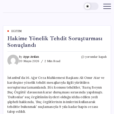
Skip
to
content
EĞITIM
Hakime Yönelik Tehdit Soruşturması
Sonuçlandı
Hakime
By
Ayşe Arslan
yorumlar kapalı
Yönelik
20 Mayıs 2026
2 Min Read
Tehdit
Soruşturması
Sonuçlandı
İstanbul’da 16. Ağır Ceza Mahkemesi Başkanı Ali Onur Atar ve
için
kardeşine yönelik tehdit mesajlarıyla ilgili yürütülen
soruşturma tamamlandı. Söz konusu tehditler, ‘Barış Boyun
Suç Örgütü’ davasının karar duruşması sırasında yapılmıştı.
‘Daltonlar’ suç örgütünün üyeleri olduğu iddia edilen yedi
şüpheli hakkında, ‘Suç örgütlerinin isimlerini kullanarak
tehditte bulunmak’ suçlamasıyla 9 yıla kadar hapis cezası
talep edildi.