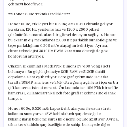
çekmeyi hedefliyor.
**Honor 600e Teknik Özellikleri**
Honor 600e, etkileyici bir 6.6 inç AMOLED ekranla geliyor.
Bu ekran, 120Hz yenileme hızı ve 1200 x 2600 piksel
çözünürlük sunarak akıcı bir görsel deneyim sağlıyor. Honor,
bu ekranın dış mekanlarda 2.000 nit parlaklık sunabildiğini ve
tepe parlaklığının 6.500 nit’e ulaştığını belirtiyor. Ayrıca,
ekran teknolojisi 3840Hz PWM karartma desteği ile göz
konforunu artırıyor.
Cihazın iç kısmında MediaTek Dimensity 7100 yonga seti
bulunuyor. Bu güçlü işlemciye 8GB RAM ve 512GB dahili
depolama alanı eşlik ediyor. Fotoğraf çekiminde ise arka
tarafta 108MP ana lens ve 5MP ultra geniş açılı lensi içeren bir
çift kamera sistemi mevcut. Ön kısımda ise 16MP’lik bir selfie
kamerası, kullanıcıların kaliteli fotoğraflar çekmesine olanak
tanıyor.
Honor 600e, 6.520mAh kapasiteli bataryası ile uzun süreli
kullanım sunuyor ve 45W kablolu hızlı şarj desteği ile
kullanıcıların bekleme süresini önemli ölçüde azaltıyor. Ayrıca,
cihaz ters kablolu şarj özelliğine de sahip, bu sayede diğer