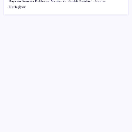
Bayram Sonrası Beklenen Memur ve Emekli Zamları: Oranlar
Netleşiyor
SON YAZILAR
AB ambalaj kısıtlaması için düğmeye bastı
Google Pixel Watch 5 Sızdırıldı: İşte Detaylar
Pixel Telefonlara Yapay Zeka Destekli Saat
Tasarımları Geliyor
Huawei Nova 16 SE 8500mAh Batarya ve Uydu
Bağlantısı ile Tanıtıldı