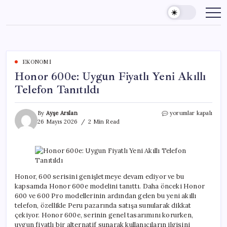
Skip
to
content
EKONOMI
Honor 600e: Uygun Fiyatlı Yeni Akıllı
Telefon Tanıtıldı
Honor
By
Ayşe Arslan
yorumlar kapalı
600e:
26 Mayıs 2026
2 Min Read
Uygun
Fiyatlı
Yeni
Akıllı
Telefon
Tanıtıldı
Honor, 600 serisini genişletmeye devam ediyor ve bu
için
kapsamda Honor 600e modelini tanıttı. Daha önceki Honor
600 ve 600 Pro modellerinin ardından gelen bu yeni akıllı
telefon, özellikle Peru pazarında satışa sunularak dikkat
çekiyor. Honor 600e, serinin genel tasarımını korurken,
uygun fiyatlı bir alternatif sunarak kullanıcıların ilgisini