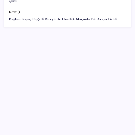
Çıktı
Next
Başkan Kaya, Engelli Bireylerle Dostluk Maçında Bir Araya Geldi
SON YAZILAR
Yeni iPhone Modelleri Apple Tarihinin En Yüksek
Fiyatıyla Geliyor
2026 KPSS Lisans sınavı ne zaman, saat kaçta? KPSS
Lisans sınavı sonuçları ne zaman açıklanacak?
iPhone Ultra: Katlanabilir Tasarımın İlk Detayları