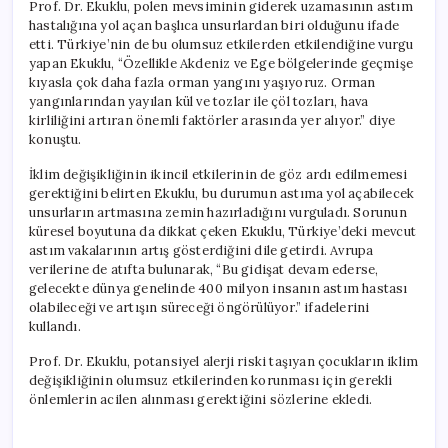
Prof. Dr. Ekuklu, polen mevsiminin giderek uzamasının astım
hastalığına yol açan başlıca unsurlardan biri olduğunu ifade
etti. Türkiye’nin de bu olumsuz etkilerden etkilendiğine vurgu
yapan Ekuklu, “Özellikle Akdeniz ve Ege bölgelerinde geçmişe
kıyasla çok daha fazla orman yangını yaşıyoruz. Orman
yangınlarından yayılan kül ve tozlar ile çöl tozları, hava
kirliliğini artıran önemli faktörler arasında yer alıyor.” diye
konuştu.
İklim değişikliğinin ikincil etkilerinin de göz ardı edilmemesi
gerektiğini belirten Ekuklu, bu durumun astıma yol açabilecek
unsurların artmasına zemin hazırladığını vurguladı. Sorunun
küresel boyutuna da dikkat çeken Ekuklu, Türkiye’deki mevcut
astım vakalarının artış gösterdiğini dile getirdi. Avrupa
verilerine de atıfta bulunarak, “Bu gidişat devam ederse,
gelecekte dünya genelinde 400 milyon insanın astım hastası
olabileceği ve artışın süreceği öngörülüyor.” ifadelerini
kullandı.
Prof. Dr. Ekuklu, potansiyel alerji riski taşıyan çocukların iklim
değişikliğinin olumsuz etkilerinden korunması için gerekli
önlemlerin acilen alınması gerektiğini sözlerine ekledi.