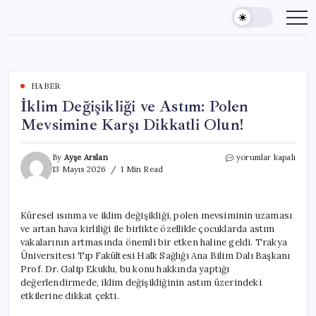
Skip
to
content
HABER
İklim Değişikliği ve Astım: Polen
Mevsimine Karşı Dikkatli Olun!
İklim
By
Ayşe Arslan
yorumlar kapalı
Değişikliği
13 Mayıs 2026
1 Min Read
ve
Astım:
Polen
Küresel ısınma ve iklim değişikliği, polen mevsiminin uzaması
Mevsimine
ve artan hava kirliliği ile birlikte özellikle çocuklarda astım
Karşı
Dikkatli
vakalarının artmasında önemli bir etken haline geldi. Trakya
Olun!
Üniversitesi Tıp Fakültesi Halk Sağlığı Ana Bilim Dalı Başkanı
için
Prof. Dr. Galip Ekuklu, bu konu hakkında yaptığı
değerlendirmede, iklim değişikliğinin astım üzerindeki
etkilerine dikkat çekti.