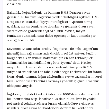
ele alındı.
Bakanlık, Doğu Akdeniz’de bulunan HMS Dragon savaş
gemisinin Hürmüz Boğazı’na yönlendirildiğini açıkladı. HMS
Dragon’a ek olarak, bölgeye Eurofighter Typhoon savaş
uçakları, mayın temizleme dronları ve gelişmiş dron savar
sistemleri de gönderileceği bildirildi. Ayrıca, mayın
temizleme uzmanlarının da bu operasyon kapsamında yer
alacağı kaydedildi.
Savunma Bakanı John Healey, “İngiltere, Hürmüz Boğazı’nın
güvenliğinin sağlanmasında öncü bir rol üstleniyor. Bugün,
bölgedeki çıkarlarımızı korumak için en son teknolojileri
kullanarak bu taahhüdümüzü gösteriyoruz” dedi. Healey,
mayın temizleme ve dron savar sistemlerine yönelik 115
milyon sterlinlik bir fon tahsis edileceğini belirterek, bu fonun
ticari deniz taşımacılığını güçlendirmeye ve çatışmaların yerel
halk üzerindeki etkilerini azaltmaya yönelik güçlü bir taahhüt
olduğunu vurguladı.
İngiltere, bölgedeki askeri üslerinde 1000’den fazla personel
bulundurmakta olup, İsrail ve ABD ile birlikte, İran kaynaklı
potansiyel tehditlere karşı önlem olarak bölgeye ek savaş
uçakları, dron savar helikopterleri, gözlem helikopterleri,