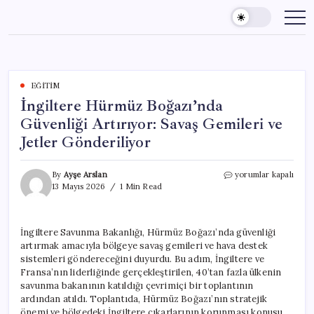
Skip
to
content
EĞITIM
İngiltere Hürmüz Boğazı’nda
Güvenliği Artırıyor: Savaş Gemileri ve
Jetler Gönderiliyor
İngiltere
By
Ayşe Arslan
yorumlar kapalı
Hürmüz
13 Mayıs 2026
1 Min Read
Boğazı’nda
Güvenliği
Artırıyor:
İngiltere Savunma Bakanlığı, Hürmüz Boğazı’nda güvenliği
Savaş
artırmak amacıyla bölgeye savaş gemileri ve hava destek
Gemileri
ve
sistemleri göndereceğini duyurdu. Bu adım, İngiltere ve
Jetler
Fransa’nın liderliğinde gerçekleştirilen, 40’tan fazla ülkenin
Gönderiliyor
savunma bakanının katıldığı çevrimiçi bir toplantının
için
ardından atıldı. Toplantıda, Hürmüz Boğazı’nın stratejik
önemi ve bölgedeki İngiltere çıkarlarının korunması konusu