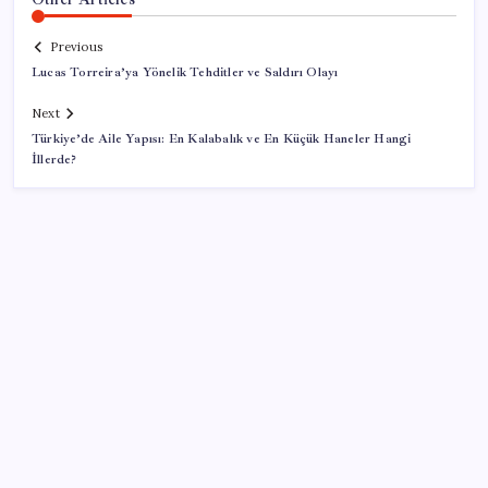
Previous
Lucas Torreira’ya Yönelik Tehditler ve Saldırı Olayı
Next
Türkiye’de Aile Yapısı: En Kalabalık ve En Küçük Haneler Hangi
İllerde?
SON YAZILAR
Yeni iPhone Modelleri Apple Tarihinin En Yüksek
Fiyatıyla Geliyor