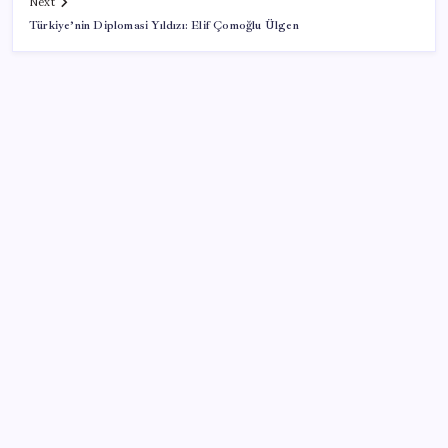
Next
Türkiye’nin Diplomasi Yıldızı: Elif Çomoğlu Ülgen
SON YAZILAR
Yeni iPhone Modelleri Apple Tarihinin En Yüksek
Fiyatıyla Geliyor
2026 KPSS Lisans sınavı ne zaman, saat kaçta? KPSS
Lisans sınavı sonuçları ne zaman açıklanacak?
iPhone Ultra: Katlanabilir Tasarımın İlk Detayları
Ortaya Çıktı