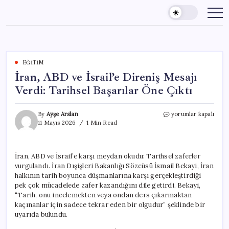
Skip
to
content
EĞITIM
İran, ABD ve İsrail’e Direniş Mesajı
Verdi: Tarihsel Başarılar Öne Çıktı
İran,
By
Ayşe Arslan
yorumlar kapalı
ABD
11 Mayıs 2026
1 Min Read
ve
İsrail’e
Direniş
İran, ABD ve İsrail’e karşı meydan okudu: Tarihsel zaferler
Mesajı
vurgulandı. İran Dışişleri Bakanlığı Sözcüsü İsmail Bekayi, İran
Verdi:
Tarihsel
halkının tarih boyunca düşmanlarına karşı gerçekleştirdiği
Başarılar
pek çok mücadelede zafer kazandığını dile getirdi. Bekayi,
Öne
“Tarih, onu incelemekten veya ondan ders çıkarmaktan
Çıktı
kaçınanlar için sadece tekrar eden bir olgudur” şeklinde bir
için
uyarıda bulundu.