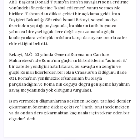
ABD Başkanı Donald Trump’ın İran’ın savaşları sona erdirme
yönündeki önerilerine “kabul edilemez” yanıtı vermesiyle
birlikte, Tahran’dan dikkat çekici bir açıklama geldi. İran
Dışişleri Bakanlığı Sözcüsü İsmail Bekayi, sosyal medya
üzerinden yaptığı paylaşımda, İranlıların tarih boyunca
yalnızca bireysel işgalcilere değil, aynı zamanda güçlü
koalisyonlara ve büyük ordulara karşı da sayısız onurlu zafer
elde ettiğini belirtti.
Bekayi, M.Ö. 53 yılında General Surena’nın Carrhae
Muharebesi’nde Roma’nın güçlü zırhlı birliklerini “asimetrik”
bir zaferle yendiğini hatırlatarak, bu savaşta en zengin ve
güçlü Romalı liderlerden biri olan Crassus’un öldüğünü ifade
etti. Roma’nın yenilmezlik efsanesinin bu olayla
parçalandığını ve Roma’nın doğuya doğru genişleme hayalinin
savaş meydanında yok olduğunu vurguladı.
İsim vermeden düşmanlarına seslenen Bekayi, tarihsel dersler
çıkarmanın önemine dikkat çekti ve “Tarih, onu incelemekten
ya da ondan ders çıkarmaktan kaçınanlar için tekrar eden bir
olgudur” dedi.