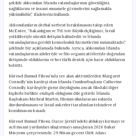
şekilde alıkonulan İrlanda vatandaşlarının güvenliğini,
sağlıklarını ve insani muamele görmelerini sağlamakla
yükümlüdür,” ifadelerini kullandı.
Alıkonulanların derhal serbest bırakılmasını talep eden
McEntee, “Bakanlığım ve Tel Aviv Büyükelçiliğimiz, İsrail
yetkilileriyle sürekli iletişim halindedir ve İrlanda
vatandaşlarına gerekli konsolosluk hizmetlerini sunmaktadır,”
şeklinde bir açıklamada bulundu. Ayrıca, alıkonulan İrlanda
vatandaşlarının aileleriyle ve filo organizatörleriyle doğrudan
iletişimde olduklarını ve her türlü destek için hazır olduklarını
belirtti.
Küresel Sumud Filosu’nda yer alan aktivistlerden Margaret
Connolly’nin kardeşi olan İrlanda Cumhurbaşkanı Catherine
Connolly, kardeşiyle gurur duyduğunu ancak filodaki diğer
kişilerle birlikte endişeli olduğunu dile getirdi. İrlanda
Başbakanı Micheal Martin, filonun uluslararası sularda
durdurulmasını ve İsrail askerleri tarafından teknelere el
konulmasını kınadı.
Küresel Sumud Filosu, Gazze Şeridi’ndeki ablukayı kırmayı ve
acil insani yardımları ulaştırmayı amaçlayan 2026 Bahar
Misyonu çerçevesinde, 29 Nisan gecesi Girit Adası