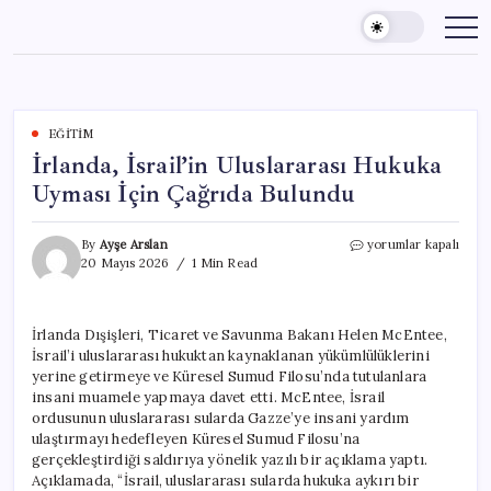
Skip
to
content
EĞITIM
İrlanda, İsrail’in Uluslararası Hukuka
Uyması İçin Çağrıda Bulundu
İrlanda,
By
Ayşe Arslan
yorumlar kapalı
İsrail’in
20 Mayıs 2026
1 Min Read
Uluslararası
Hukuka
Uyması
İrlanda Dışişleri, Ticaret ve Savunma Bakanı Helen McEntee,
İçin
İsrail’i uluslararası hukuktan kaynaklanan yükümlülüklerini
Çağrıda
Bulundu
yerine getirmeye ve Küresel Sumud Filosu’nda tutulanlara
için
insani muamele yapmaya davet etti. McEntee, İsrail
ordusunun uluslararası sularda Gazze’ye insani yardım
ulaştırmayı hedefleyen Küresel Sumud Filosu’na
gerçekleştirdiği saldırıya yönelik yazılı bir açıklama yaptı.
Açıklamada, “İsrail, uluslararası sularda hukuka aykırı bir