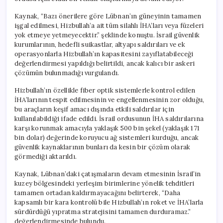
Kaynak, “Bazı önerilere göre Lübnan’ın güneyinin tamamen
işgal edilmesi, Hizbullah’a ait tüm silahlı İHA’ları veya füzeleri
yok etmeye yetmeyecektir.” şeklinde konuştu. İsrail güvenlik
kurumlarının, hedefli suikastlar, altyapı saldırıları ve ek
operasyonlarla Hizbullah’ın kapasitesini zayıflatabileceği
değerlendirmesi yapıldığı belirtildi, ancak kalıcı bir askeri
çözümün bulunmadığı vurgulandı.
Hizbullah’ın özellikle fiber optik sistemlerle kontrol edilen
İHA’larının tespit edilmesinin ve engellenmesinin zor olduğu,
bu araçların keşif amacı dışında etkili saldırılar için
kullanılabildiği ifade edildi. İsrail ordusunun İHA saldırılarına
karşı korunmak amacıyla yaklaşık 500 bin şekel (yaklaşık 171
bin dolar) değerinde koruyucu ağ sistemleri kurduğu, ancak
güvenlik kaynaklarının bunları da kesin bir çözüm olarak
görmediği aktarıldı.
Kaynak, Lübnan’daki çatışmaların devam etmesinin İsrail’in
kuzey bölgesindeki yerleşim birimlerine yönelik tehditleri
tamamen ortadan kaldırmayacağını belirterek, “Daha
kapsamlı bir kara kontrolü bile Hizbullah’ın roket ve İHA’larla
sürdürdüğü yıpratma stratejisini tamamen durduramaz.”
değerlendirmesinde bulundu.