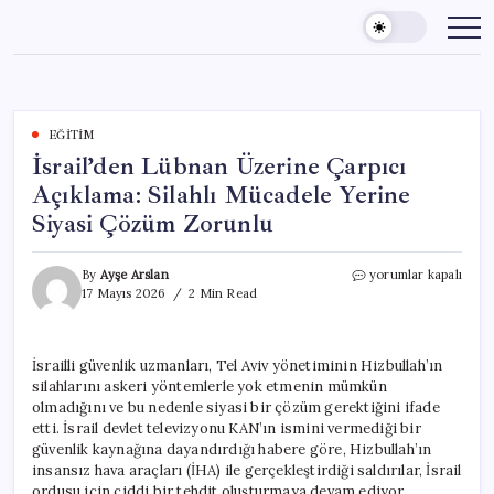
Skip
to
content
EĞITIM
İsrail’den Lübnan Üzerine Çarpıcı
Açıklama: Silahlı Mücadele Yerine
Siyasi Çözüm Zorunlu
İsrail’den
By
Ayşe Arslan
yorumlar kapalı
Lübnan
17 Mayıs 2026
2 Min Read
Üzerine
Çarpıcı
Açıklama:
İsrailli güvenlik uzmanları, Tel Aviv yönetiminin Hizbullah’ın
Silahlı
silahlarını askeri yöntemlerle yok etmenin mümkün
Mücadele
Yerine
olmadığını ve bu nedenle siyasi bir çözüm gerektiğini ifade
Siyasi
etti. İsrail devlet televizyonu KAN’ın ismini vermediği bir
Çözüm
güvenlik kaynağına dayandırdığı habere göre, Hizbullah’ın
Zorunlu
insansız hava araçları (İHA) ile gerçekleştirdiği saldırılar, İsrail
için
ordusu için ciddi bir tehdit oluşturmaya devam ediyor.