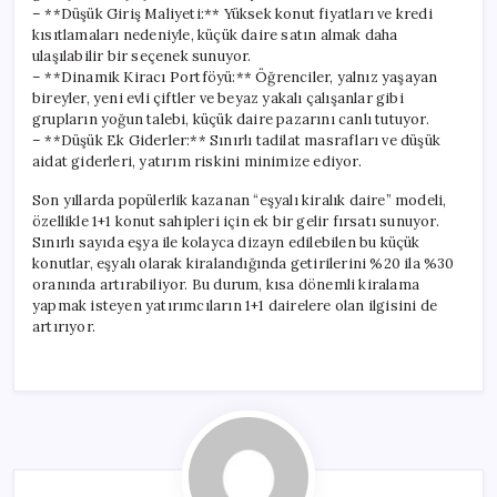
– **Düşük Giriş Maliyeti:** Yüksek konut fiyatları ve kredi
kısıtlamaları nedeniyle, küçük daire satın almak daha
ulaşılabilir bir seçenek sunuyor.
– **Dinamik Kiracı Portföyü:** Öğrenciler, yalnız yaşayan
bireyler, yeni evli çiftler ve beyaz yakalı çalışanlar gibi
grupların yoğun talebi, küçük daire pazarını canlı tutuyor.
– **Düşük Ek Giderler:** Sınırlı tadilat masrafları ve düşük
aidat giderleri, yatırım riskini minimize ediyor.
Son yıllarda popülerlik kazanan “eşyalı kiralık daire” modeli,
özellikle 1+1 konut sahipleri için ek bir gelir fırsatı sunuyor.
Sınırlı sayıda eşya ile kolayca dizayn edilebilen bu küçük
konutlar, eşyalı olarak kiralandığında getirilerini %20 ila %30
oranında artırabiliyor. Bu durum, kısa dönemli kiralama
yapmak isteyen yatırımcıların 1+1 dairelere olan ilgisini de
artırıyor.