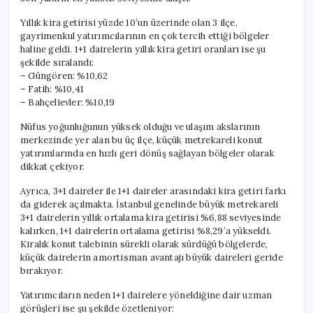
Yıllık kira getirisi yüzde 10’un üzerinde olan 3 ilçe,
gayrimenkul yatırımcılarının en çok tercih ettiği bölgeler
haline geldi. 1+1 dairelerin yıllık kira getiri oranları ise şu
şekilde sıralandı:
– Güngören: %10,62
– Fatih: %10,41
– Bahçelievler: %10,19
Nüfus yoğunluğunun yüksek olduğu ve ulaşım akslarının
merkezinde yer alan bu üç ilçe, küçük metrekareli konut
yatırımlarında en hızlı geri dönüş sağlayan bölgeler olarak
dikkat çekiyor.
Ayrıca, 3+1 daireler ile 1+1 daireler arasındaki kira getiri farkı
da giderek açılmakta. İstanbul genelinde büyük metrekareli
3+1 dairelerin yıllık ortalama kira getirisi %6,88 seviyesinde
kalırken, 1+1 dairelerin ortalama getirisi %8,29’a yükseldi.
Kiralık konut talebinin sürekli olarak sürdüğü bölgelerde,
küçük dairelerin amortisman avantajı büyük daireleri geride
bırakıyor.
Yatırımcıların neden 1+1 dairelere yöneldiğine dair uzman
görüşleri ise şu şekilde özetleniyor: