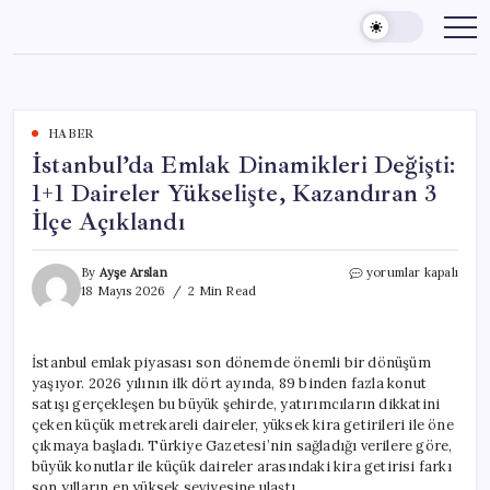
Skip
to
content
HABER
İstanbul’da Emlak Dinamikleri Değişti:
1+1 Daireler Yükselişte, Kazandıran 3
İlçe Açıklandı
İstanbul’da
By
Ayşe Arslan
yorumlar kapalı
Emlak
18 Mayıs 2026
2 Min Read
Dinamikleri
Değişti:
1+1
İstanbul emlak piyasası son dönemde önemli bir dönüşüm
Daireler
yaşıyor. 2026 yılının ilk dört ayında, 89 binden fazla konut
Yükselişte,
Kazandıran
satışı gerçekleşen bu büyük şehirde, yatırımcıların dikkatini
3
çeken küçük metrekareli daireler, yüksek kira getirileri ile öne
İlçe
çıkmaya başladı. Türkiye Gazetesi’nin sağladığı verilere göre,
Açıklandı
büyük konutlar ile küçük daireler arasındaki kira getirisi farkı
için
son yılların en yüksek seviyesine ulaştı.