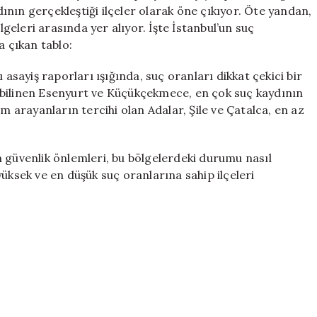
Riskli
nın gerçekleştiği ilçeler olarak öne çıkıyor. Öte yandan,
İlçeleri
lgeleri arasında yer alıyor. İşte İstanbul’un suç
Açıklandı
a çıkan tablo:
için
 asayiş raporları ışığında, suç oranları dikkat çekici bir
 bilinen Esenyurt ve Küçükçekmece, en çok suç kaydının
am arayanların tercihi olan Adalar, Şile ve Çatalca, en az
 güvenlik önlemleri, bu bölgelerdeki durumu nasıl
üksek ve en düşük suç oranlarına sahip ilçeleri