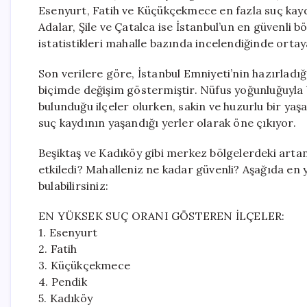
Esenyurt, Fatih ve Küçükçekmece en fazla suç kaydı
Adalar, Şile ve Çatalca ise İstanbul’un en güvenli bö
istatistikleri mahalle bazında incelendiğinde ortay
Son verilere göre, İstanbul Emniyeti’nin hazırladığı
biçimde değişim göstermiştir. Nüfus yoğunluğuyla
bulunduğu ilçeler olurken, sakin ve huzurlu bir yaş
suç kaydının yaşandığı yerler olarak öne çıkıyor.
Beşiktaş ve Kadıköy gibi merkez bölgelerdeki artan
etkiledi? Mahalleniz ne kadar güvenli? Aşağıda en y
bulabilirsiniz:
EN YÜKSEK SUÇ ORANI GÖSTEREN İLÇELER:
1. Esenyurt
2. Fatih
3. Küçükçekmece
4. Pendik
5. Kadıköy