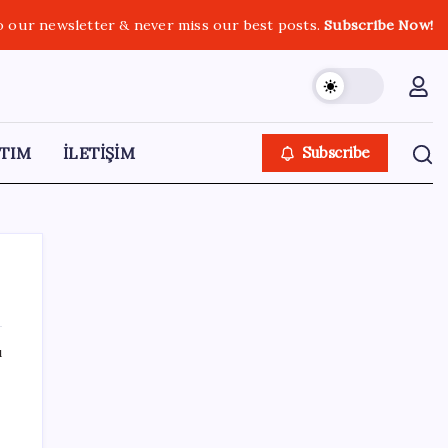
o our newsletter & never miss our best posts.
Subscribe Now!
TIM
İLETİŞİM
Subscribe
ı
SON YAZILAR
Yeni iPhone Modelleri Apple Tarihinin En
Yüksek Fiyatıyla Geliyor