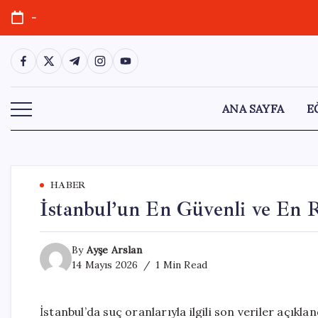
Skip
-
to
content
https://www.facebook.com/
https://twitter.com/
https://t.me/
https://www.instagram.com/
https://youtube.com/
ANA SAYFA
E
HABER
İstanbul’un En Güvenli ve En Ri
By
Ayşe Arslan
14 Mayıs 2026
1 Min Read
İstanbul’da suç oranlarıyla ilgili son veriler açıkl