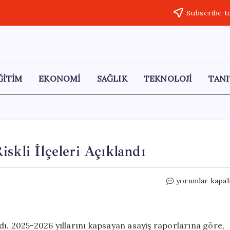
Subscribe t
ĞİTİM
EKONOMİ
SAĞLIK
TEKNOLOJİ
TANI
skli İlçeleri Açıklandı
İstanbul’un
yorumlar kapal
En
Güvenli
ve
En
andı. 2025-2026 yıllarını kapsayan asayiş raporlarına göre,