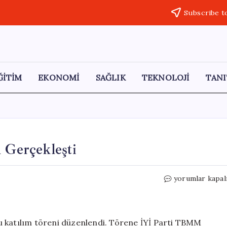
Subscribe t
ĞİTİM
EKONOMİ
SAĞLIK
TEKNOLOJİ
TANI
 Gerçekleşti
İYİ
yorumlar kapal
Parti
Serik’e
Yoğun
Katılım
plu katılım töreni düzenlendi. Törene İYİ Parti TBMM