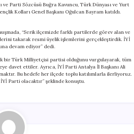
Gerçekleşti
ı ve Parti Sözcüsü Buğra Kavuncu, Türk Dünyası ve Yurt
için
ençlik Kolları Genel Başkanı Oğulcan Bayram katıldı.
nuşmada, “Serik ilçemizde farklı partilerde görev alan ve
rini takarak resmi üyelik işlemlerini gerçekleştirdik. İYİ
luna devam ediyor” dedi.
 bir Türk Milliyetçisi partisi olduğunu vurgulayarak, tüm
eye davet ettiler. Ayrıca, İYİ Parti Antalya İl Başkanı Ali
aktır. Bu hedefe her ilçede toplu katılımlarla ilerliyoruz.
İYİ Parti olacaktır” şeklinde konuştu.