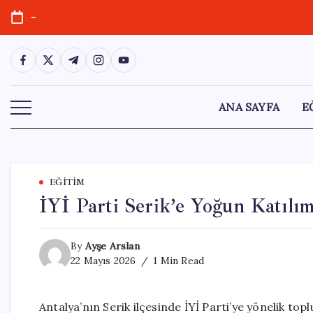
Skip
-
to
content
https://www.facebook.com/
https://twitter.com/
https://t.me/
https://www.instagram.com/
https://youtube.com/
ANA SAYFA
E
EĞITIM
İYİ Parti Serik’e Yoğun Katılım
By
Ayşe Arslan
22 Mayıs 2026
1 Min Read
Antalya’nın Serik ilçesinde İYİ Parti’ye yönelik to