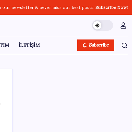
o our newsletter & never miss our best posts.
Subscribe Now!
TIM
İLETİŞİM
Subscribe
ı
SON YAZILAR
Huawei Nova 16 SE 8500mAh Batarya ve
Uydu Bağlantısı ile Tanıtıldı