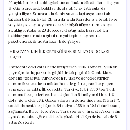
20 aylık bir üretim döngüsünün ardından tüketicilere ulaşıyor.
Üretim sürecinde balıklar, ilk olarak 13 ay tatlı sularda
yetiştiriliyor. Sonrasında deniz suyu adaptasyonuna tabi
tutulan balıklar, Eylül-Ekim aylarında Karadeniz’e bırakılıyor
ve yaklaşık 7 ay boyunca denizde büyütülüyor. Deniz suyu
sıcaklığı ortalama 23 dereceye ulaştığında, hasat edilen
balıklar yumurtadan çıktıktan yaklaşık 20 ay sonra
paketlenerek ihracata hazır hale geliyor.
İHRACAT YILIN İLK ÇEYREĞİNDE 91 MİLYON DOLARI
GEÇTİ
Karadeniz’deki kafeslerde yetiştirilen Türk somonu, yılın ilk
çeyreğinde dış pazarda güçlü bir talep gördü. Ocak-Mart
dönemi itibarıyla Türkiye’den 19 ülkeye gerçekleştirilen
somon ihracatı, hem miktar hem de gelir açısından geçen
yılın üzerine çıktı. İlk çeyrekte Türkiye, 13 bin 599 ton Türk
somonu ihraç ederken, bu satışlardan 91 milyon 61 bin 416
dolar gelir elde etti. Geçen yılın aynı döneminde ise 11 bin 879
tonluk ihracat karşılığında 84 milyon 258 bin 203 dolar kazanç
sağlamıştı. Bu verilere göre, Türk somonu ihracatı geçen yılın
aynı dönemine göre miktarda yüzde 14, değerde ise yüzde 8
artış gösterdi.