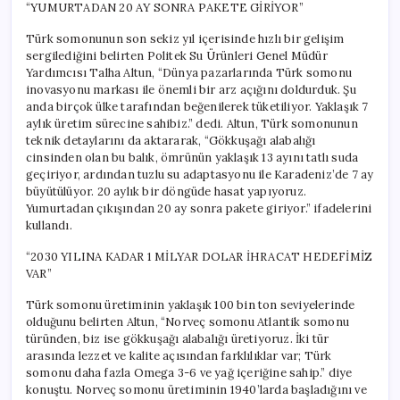
“YUMURTADAN 20 AY SONRA PAKETE GİRİYOR”
Türk somonunun son sekiz yıl içerisinde hızlı bir gelişim
sergilediğini belirten Politek Su Ürünleri Genel Müdür
Yardımcısı Talha Altun, “Dünya pazarlarında Türk somonu
inovasyonu markası ile önemli bir arz açığını doldurduk. Şu
anda birçok ülke tarafından beğenilerek tüketiliyor. Yaklaşık 7
aylık üretim sürecine sahibiz.” dedi. Altun, Türk somonunun
teknik detaylarını da aktararak, “Gökkuşağı alabalığı
cinsinden olan bu balık, ömrünün yaklaşık 13 ayını tatlı suda
geçiriyor, ardından tuzlu su adaptasyonu ile Karadeniz’de 7 ay
büyütülüyor. 20 aylık bir döngüde hasat yapıyoruz.
Yumurtadan çıkışından 20 ay sonra pakete giriyor.” ifadelerini
kullandı.
“2030 YILINA KADAR 1 MİLYAR DOLAR İHRACAT HEDEFİMİZ
VAR”
Türk somonu üretiminin yaklaşık 100 bin ton seviyelerinde
olduğunu belirten Altun, “Norveç somonu Atlantik somonu
türünden, biz ise gökkuşağı alabalığı üretiyoruz. İki tür
arasında lezzet ve kalite açısından farklılıklar var; Türk
somonu daha fazla Omega 3-6 ve yağ içeriğine sahip.” diye
konuştu. Norveç somonu üretiminin 1940’larda başladığını ve