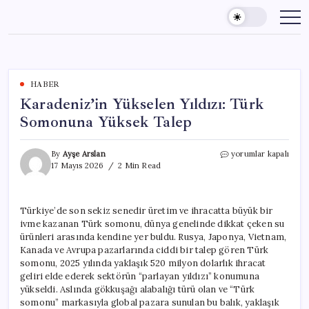
Skip
to
content
HABER
Karadeniz’in Yükselen Yıldızı: Türk
Somonuna Yüksek Talep
Karadeniz’in
By
Ayşe Arslan
yorumlar kapalı
Yükselen
17 Mayıs 2026
2 Min Read
Yıldızı:
Türk
Somonuna
Türkiye’de son sekiz senedir üretim ve ihracatta büyük bir
Yüksek
ivme kazanan Türk somonu, dünya genelinde dikkat çeken su
Talep
için
ürünleri arasında kendine yer buldu. Rusya, Japonya, Vietnam,
Kanada ve Avrupa pazarlarında ciddi bir talep gören Türk
somonu, 2025 yılında yaklaşık 520 milyon dolarlık ihracat
geliri elde ederek sektörün “parlayan yıldızı” konumuna
yükseldi. Aslında gökkuşağı alabalığı türü olan ve “Türk
somonu” markasıyla global pazara sunulan bu balık, yaklaşık