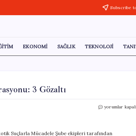
Subscribe t
ĞİTİM
EKONOMİ
SAĞLIK
TEKNOLOJİ
TANI
asyonu: 3 Gözaltı
Kastamonu’da
yorumlar kapal
Uyuşturucu
Operasyonu:
3
Gözaltı
otik Suçlarla Mücadele Şube ekipleri tarafından