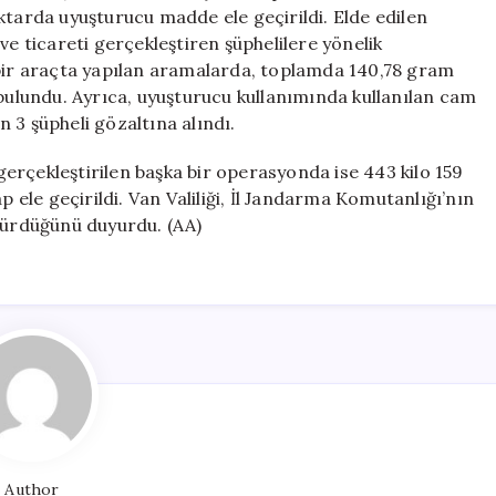
için
arda uyuşturucu madde ele geçirildi. Elde edilen
ve ticareti gerçekleştiren şüphelilere yönelik
 bir araçta yapılan aramalarda, toplamda 140,78 gram
 bulundu. Ayrıca, uyuşturucu kullanımında kullanılan cam
 3 şüpheli gözaltına alındı.
erçekleştirilen başka bir operasyonda ise 443 kilo 159
le geçirildi. Van Valiliği, İl Jandarma Komutanlığı’nın
 sürdüğünü duyurdu. (AA)
Author