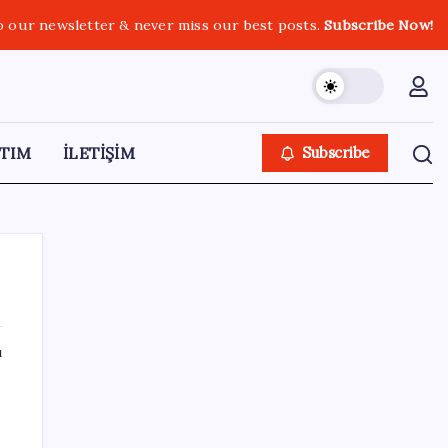
o our newsletter & never miss our best posts.
Subscribe Now!
TIM
İLETİŞİM
Subscribe
ı
SON YAZILAR
AB ambalaj kısıtlaması için düğmeye bastı