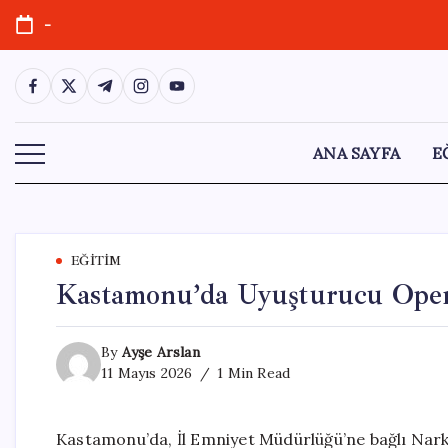
Skip
-
to
content
https://www.facebook.com/
https://twitter.com/
https://t.me/
https://www.instagram.com/
https://youtube.com/
ANA SAYFA
E
EĞITIM
Kastamonu’da Uyuşturucu Oper
By
Ayşe Arslan
11 Mayıs 2026
1 Min Read
Kastamonu’da, İl Emniyet Müdürlüğü’ne bağlı Nark