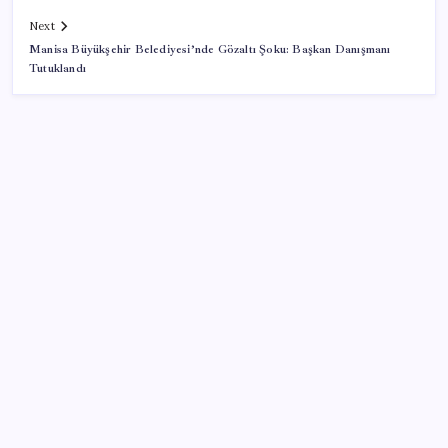
Next
Manisa Büyükşehir Belediyesi’nde Gözaltı Şoku: Başkan Danışmanı
Tutuklandı
SON YAZILAR
Yeni iPhone Modelleri Apple Tarihinin En Yüksek
Fiyatıyla Geliyor
2026 KPSS Lisans sınavı ne zaman, saat kaçta? KPSS
Lisans sınavı sonuçları ne zaman açıklanacak?
iPhone Ultra: Katlanabilir Tasarımın İlk Detayları