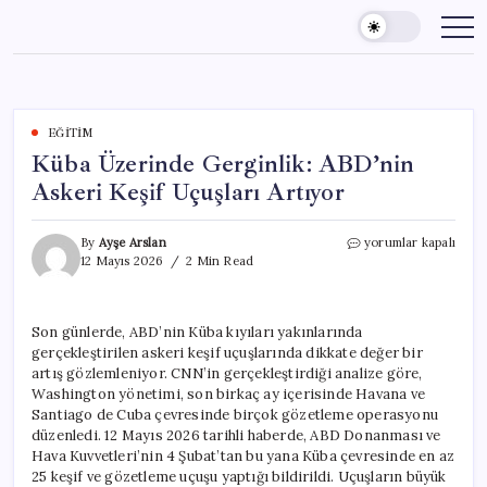
Skip
to
content
EĞITIM
Küba Üzerinde Gerginlik: ABD’nin
Askeri Keşif Uçuşları Artıyor
Küba
By
Ayşe Arslan
yorumlar kapalı
Üzerinde
12 Mayıs 2026
2 Min Read
Gerginlik:
ABD’nin
Askeri
Son günlerde, ABD’nin Küba kıyıları yakınlarında
Keşif
gerçekleştirilen askeri keşif uçuşlarında dikkate değer bir
Uçuşları
Artıyor
artış gözlemleniyor. CNN’in gerçekleştirdiği analize göre,
için
Washington yönetimi, son birkaç ay içerisinde Havana ve
Santiago de Cuba çevresinde birçok gözetleme operasyonu
düzenledi. 12 Mayıs 2026 tarihli haberde, ABD Donanması ve
Hava Kuvvetleri’nin 4 Şubat’tan bu yana Küba çevresinde en az
25 keşif ve gözetleme uçuşu yaptığı bildirildi. Uçuşların büyük