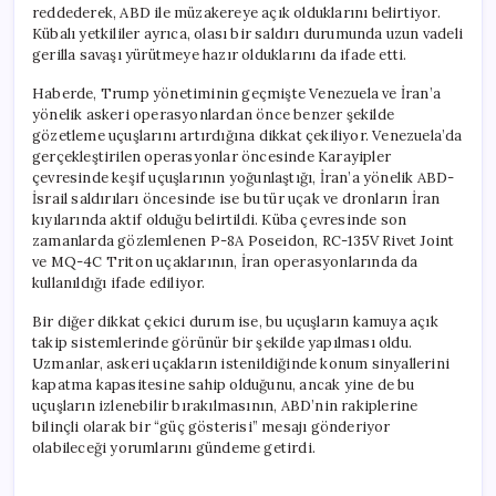
reddederek, ABD ile müzakereye açık olduklarını belirtiyor.
Kübalı yetkililer ayrıca, olası bir saldırı durumunda uzun vadeli
gerilla savaşı yürütmeye hazır olduklarını da ifade etti.
Haberde, Trump yönetiminin geçmişte Venezuela ve İran’a
yönelik askeri operasyonlardan önce benzer şekilde
gözetleme uçuşlarını artırdığına dikkat çekiliyor. Venezuela’da
gerçekleştirilen operasyonlar öncesinde Karayipler
çevresinde keşif uçuşlarının yoğunlaştığı, İran’a yönelik ABD-
İsrail saldırıları öncesinde ise bu tür uçak ve dronların İran
kıyılarında aktif olduğu belirtildi. Küba çevresinde son
zamanlarda gözlemlenen P-8A Poseidon, RC-135V Rivet Joint
ve MQ-4C Triton uçaklarının, İran operasyonlarında da
kullanıldığı ifade ediliyor.
Bir diğer dikkat çekici durum ise, bu uçuşların kamuya açık
takip sistemlerinde görünür bir şekilde yapılması oldu.
Uzmanlar, askeri uçakların istenildiğinde konum sinyallerini
kapatma kapasitesine sahip olduğunu, ancak yine de bu
uçuşların izlenebilir bırakılmasının, ABD’nin rakiplerine
bilinçli olarak bir “güç gösterisi” mesajı gönderiyor
olabileceği yorumlarını gündeme getirdi.