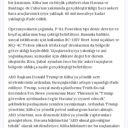
bir kısmının, Küba’nın en büyük şehirleri olan Havana ve
Santiago de Cuba’nın yakınında gerçekleştirildiği, bazı askeri
hava araçlarının kıyıya yaklaşık 40 mil mesafeye kadar
yaklaştığı ifade edildi.
Operasyonların çoğunda, P-8A Poseidon tipi deniz devriye ve
keşif uçaklarının başı çektiği belirtiliyor. Bununla birlikte,
sinyal istihbaratı için kullanılan RC-135V Rivet Joint uçakları ve
MQ-4C Triton yüksek irtifa keşif dronlarının da bölgede
görev aldığı kaydedildi. Uçuşların kıyıya yakınlığı ve ani
yoğunlaşması, uzmanlar için dikkate değer bir durum
oluşturdu. Zira, Şubat ayından önce bu tür askeri uçuşların
bölgede oldukça nadir gerçekleştiği belirtiliyor.
ABD Başkanı Donald Trump’ın Küba’ya yönelik sert
söylemlerinin ardından, bu uçuşlardaki artışın yaşandığı ifade
ediliyor. Trump, sosyal medya platformu Truth Social
üzerinden Fox News yorumcusu Marc Thiessen’in “Trump
görevden ayrılmadan özgür Havana’yı ziyaret edecek”
şeklindeki paylaşımını yeniden yayınlamıştı. Ardından Trump
yönetimi, Küba’ya yönelik petrol ambargosu kararı almıştı.
ABD yönetimi, son dönemde Küba’ya yönelik yaptırımları
genişletirken, Havana hükümetini “ABD ulusal güvenliğine
tehdit” olarak nitelendiriyor. Küba hükümeti ise bu suçlamaları