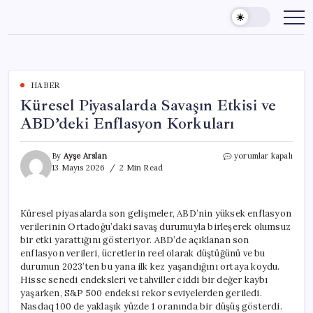
Skip
to
content
HABER
Küresel Piyasalarda Savaşın Etkisi ve
ABD’deki Enflasyon Korkuları
Küresel
By
Ayşe Arslan
yorumlar kapalı
Piyasalarda
13 Mayıs 2026
2 Min Read
Savaşın
Etkisi
ve
Küresel piyasalarda son gelişmeler, ABD’nin yüksek enflasyon
ABD’deki
verilerinin Ortadoğu’daki savaş durumuyla birleşerek olumsuz
Enflasyon
Korkuları
bir etki yarattığını gösteriyor. ABD’de açıklanan son
için
enflasyon verileri, ücretlerin reel olarak düştüğünü ve bu
durumun 2023’ten bu yana ilk kez yaşandığını ortaya koydu.
Hisse senedi endeksleri ve tahviller ciddi bir değer kaybı
yaşarken, S&P 500 endeksi rekor seviyelerden geriledi.
Nasdaq 100 de yaklaşık yüzde 1 oranında bir düşüş gösterdi.