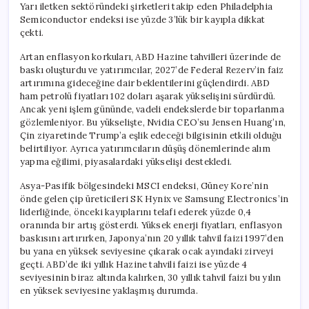
Yarı iletken sektöründeki şirketleri takip eden Philadelphia
Semiconductor endeksi ise yüzde 3’lük bir kayıpla dikkat
çekti.
Artan enflasyon korkuları, ABD Hazine tahvilleri üzerinde de
baskı oluşturdu ve yatırımcılar, 2027’de Federal Rezerv’in faiz
artırımına gideceğine dair beklentilerini güçlendirdi. ABD
ham petrolü fiyatları 102 doları aşarak yükselişini sürdürdü.
Ancak yeni işlem gününde, vadeli endekslerde bir toparlanma
gözlemleniyor. Bu yükselişte, Nvidia CEO’su Jensen Huang’ın,
Çin ziyaretinde Trump’a eşlik edeceği bilgisinin etkili olduğu
belirtiliyor. Ayrıca yatırımcıların düşüş dönemlerinde alım
yapma eğilimi, piyasalardaki yükselişi destekledi.
Asya-Pasifik bölgesindeki MSCI endeksi, Güney Kore’nin
önde gelen çip üreticileri SK Hynix ve Samsung Electronics’in
liderliğinde, önceki kayıplarını telafi ederek yüzde 0,4
oranında bir artış gösterdi. Yüksek enerji fiyatları, enflasyon
baskısını artırırken, Japonya’nın 20 yıllık tahvil faizi 1997’den
bu yana en yüksek seviyesine çıkarak ocak ayındaki zirveyi
geçti. ABD’de iki yıllık Hazine tahvili faizi ise yüzde 4
seviyesinin biraz altında kalırken, 30 yıllık tahvil faizi bu yılın
en yüksek seviyesine yaklaşmış durumda.