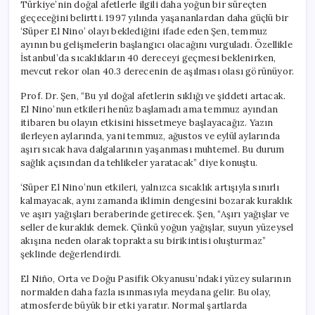
Türkiye’nin doğal afetlerle ilgili daha yoğun bir süreçten
geçeceğini belirtti. 1997 yılında yaşananlardan daha güçlü bir
‘Süper El Nino’ olayı beklediğini ifade eden Şen, temmuz
ayının bu gelişmelerin başlangıcı olacağını vurguladı. Özellikle
İstanbul’da sıcaklıkların 40 dereceyi geçmesi beklenirken,
mevcut rekor olan 40.3 derecenin de aşılması olası görünüyor.
Prof. Dr. Şen, “Bu yıl doğal afetlerin sıklığı ve şiddeti artacak.
El Nino’nun etkileri henüz başlamadı ama temmuz ayından
itibaren bu olayın etkisini hissetmeye başlayacağız. Yazın
ilerleyen aylarında, yani temmuz, ağustos ve eylül aylarında
aşırı sıcak hava dalgalarının yaşanması muhtemel. Bu durum
sağlık açısından da tehlikeler yaratacak” diye konuştu.
‘Süper El Nino’nun etkileri, yalnızca sıcaklık artışıyla sınırlı
kalmayacak, aynı zamanda iklimin dengesini bozarak kuraklık
ve aşırı yağışları beraberinde getirecek. Şen, “Aşırı yağışlar ve
seller de kuraklık demek. Çünkü yoğun yağışlar, suyun yüzeysel
akışına neden olarak toprakta su birikintisi oluşturmaz”
şeklinde değerlendirdi.
El Niño, Orta ve Doğu Pasifik Okyanusu’ndaki yüzey sularının
normalden daha fazla ısınmasıyla meydana gelir. Bu olay,
atmosferde büyük bir etki yaratır. Normal şartlarda