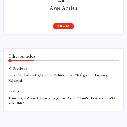
Author
Ayşe Arslan
Follow Me
Other Articles
Previous
İnegöl’de İndirimli Çiğ Köfte Zehirlenmesi: 28 Öğrenci Hastaneye
Kaldırıldı
Next
Trump, Çin Ziyareti Sonrası Açıklama Yaptı: “İran’ın Füzelerinin %80’i
Yok Oldu”