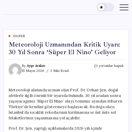
Skip
to
content
HABER
Meteoroloji Uzmanından Kritik Uyarı:
30 Yıl Sonra ‘Süper El Nino’ Geliyor
Meteoroloji
By
Ayşe Arslan
yorumlar kapalı
Uzmanından
15 Mayıs 2026
2 Min Read
Kritik
Uyarı:
30
Meteoroloji alanında uzman olan Prof. Dr. Orhan Şen, doğal
Yıl
afetlerle ilgili önemli bir uyarıda bulundu. 30 yıl aradan sonra
Sonra
‘Süper
yaşayacağımız ‘Süper El Nino’ olayı, temmuz ayından itibaren
El
Türkiye’de kendini göstermeye başlayacak. Bu doğa olayı,
Nino’
İstanbul’da sıcaklık rekorlarının kırılmasına ve üst üste sel
Geliyor
felaketlerinin yaşanmasına yol açabilir.
için
Prof. Dr. Şen, yaptığı açıklamalarda 2026 yılı içinde