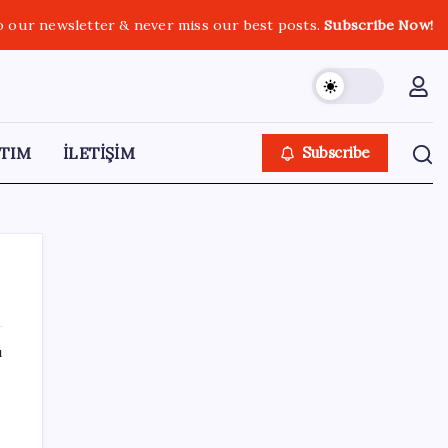
o our newsletter & never miss our best posts.
Subscribe Now!
TIM
İLETİŞİM
Subscribe
ı
SON YAZILAR
n
Yeni iPhone Modelleri Apple Tarihinin En
Yüksek Fiyatıyla Geliyor