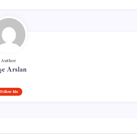
Author
şe Arslan
Follow Me