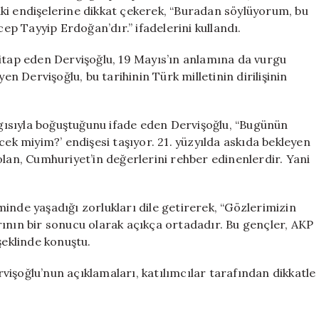
Eleştiriler
ki endişelerine dikkat çekerek, “Buradan söylüyorum, bu
için
p Tayyip Erdoğan’dır.” ifadelerini kullandı.
hitap eden Dervişoğlu, 19 Mayıs’ın anlamına da vurgu
en Dervişoğlu, bu tarihinin Türk milletinin dirilişinin
ısıyla boğuştuğunu ifade eden Dervişoğlu, “Bugünün
cek miyim?’ endişesi taşıyor. 21. yüzyılda askıda bekleyen
olan, Cumhuriyet’in değerlerini rehber edinenlerdir. Yani
inde yaşadığı zorlukları dile getirerek, “Gözlerimizin
rının bir sonucu olarak açıkça ortadadır. Bu gençler, AKP
şeklinde konuştu.
işoğlu’nun açıklamaları, katılımcılar tarafından dikkatle