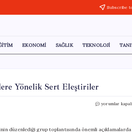
Subscribe t
ĞİTİM
EKONOMİ
SAĞLIK
TEKNOLOJİ
TANI
re Yönelik Sert Eleştiriler
Müsavat
yorumlar kapal
Dervişoğlu’nda
Gençlere
Yönelik
Sert
sinin düzenlediği grup toplantısında önemli açıklamalarda