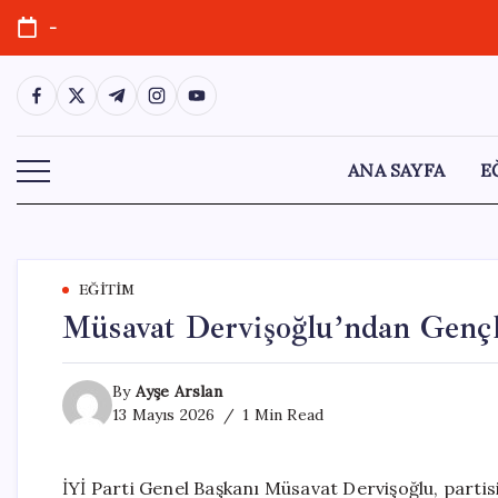
Skip
-
to
content
https://www.facebook.com/
https://twitter.com/
https://t.me/
https://www.instagram.com/
https://youtube.com/
ANA SAYFA
E
EĞITIM
Müsavat Dervişoğlu’ndan Gençle
By
Ayşe Arslan
13 Mayıs 2026
1 Min Read
İYİ Parti Genel Başkanı Müsavat Dervişoğlu, parti