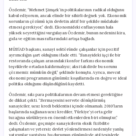
Özdemir, “Mehmet Şimşek’in politikalarının radikal olduğunu
kabul ediyorum, ancak elinde bir sihirli değnek yok. Ekonomik
sorunların çözümü için devletin aktif bir şekilde müdahale
etmesi gerekiyor,” dedi. Ekonomideki enflasyonun hala
yüksek seyrettiğini vurgulayan Özdemir, bunun nedenini kira,
gıda ve eğitim masraflarındaki artışa bağladı.
MÜSİAD başkanı, sanayi sektöründe çalışanlar için pozitif
ayrımcılığın şart olduğunu ifade etti. “Sanayideki işçi ile bir
restoranda çalışan arasındaki konfor farkını ekonomik
teşviklerle ortadan kaldırmalıyız; aksi takdirde bu sorunu
çözmemiz mümkün değil,” şeklinde konuştu. Ayrıca, mevcut
ekonomi programının günümüz koşullarında en doğru ve ideal
politika olduğunu düşündüğünü kaydetti.
Özdemir, sıkı para politikalarının devam etmesi gerektiğine
de dikkat çekti. “Sermayesini servete dönüştürmüş
sanayiciler, ucuz kredi beklentisi içinde olmamalı. 2010’ların
başlarında sağlanan ucuz krediler, Türkiye’yi orta gelir
tuzağına sürükleyen en önemli etkenlerden biri olmuştur,”
dedi. Özdemir, geçmişte sanayicilerin eksik fizibilite
çalışmaları ve yetersiz devlet yönlendirmesi nedeniyle yanlış
yatırımlar yaptığını, bu durumun günümüzde atıl tesislerle