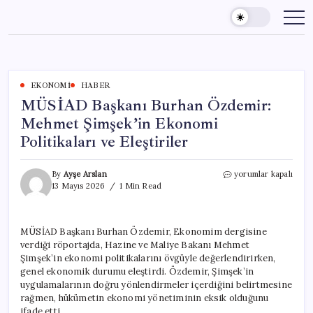
Skip
to
content
EKONOMI
HABER
MÜSİAD Başkanı Burhan Özdemir:
Mehmet Şimşek’in Ekonomi
Politikaları ve Eleştiriler
MÜSİAD
By
Ayşe Arslan
yorumlar kapalı
Başkanı
13 Mayıs 2026
1 Min Read
Burhan
Özdemir:
Mehmet
MÜSİAD Başkanı Burhan Özdemir, Ekonomim dergisine
Şimşek’in
verdiği röportajda, Hazine ve Maliye Bakanı Mehmet
Ekonomi
Politikaları
Şimşek’in ekonomi politikalarını övgüyle değerlendirirken,
ve
genel ekonomik durumu eleştirdi. Özdemir, Şimşek’in
Eleştiriler
uygulamalarının doğru yönlendirmeler içerdiğini belirtmesine
için
rağmen, hükümetin ekonomi yönetiminin eksik olduğunu
ifade etti.