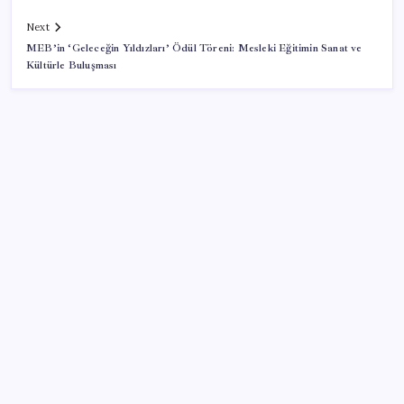
Next
MEB’in ‘Geleceğin Yıldızları’ Ödül Töreni: Mesleki Eğitimin Sanat ve
Kültürle Buluşması
SON YAZILAR
Yeni iPhone Modelleri Apple Tarihinin En Yüksek
Fiyatıyla Geliyor
2026 KPSS Lisans sınavı ne zaman, saat kaçta? KPSS
Lisans sınavı sonuçları ne zaman açıklanacak?
iPhone Ultra: Katlanabilir Tasarımın İlk Detayları