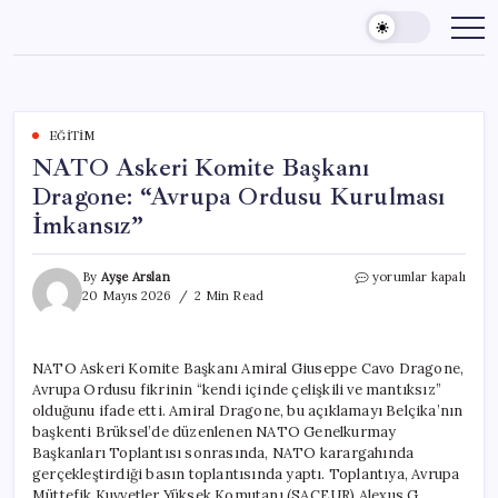
Skip
to
content
EĞITIM
NATO Askeri Komite Başkanı
Dragone: “Avrupa Ordusu Kurulması
İmkansız”
NATO
By
Ayşe Arslan
yorumlar kapalı
Askeri
20 Mayıs 2026
2 Min Read
Komite
Başkanı
Dragone:
NATO Askeri Komite Başkanı Amiral Giuseppe Cavo Dragone,
“Avrupa
Avrupa Ordusu fikrinin “kendi içinde çelişkili ve mantıksız”
Ordusu
Kurulması
olduğunu ifade etti. Amiral Dragone, bu açıklamayı Belçika’nın
İmkansız”
başkenti Brüksel’de düzenlenen NATO Genelkurmay
için
Başkanları Toplantısı sonrasında, NATO karargahında
gerçekleştirdiği basın toplantısında yaptı. Toplantıya, Avrupa
Müttefik Kuvvetler Yüksek Komutanı (SACEUR) Alexus G.