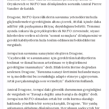
Grynkewich ve NATO’nun dönüşümden sorumlu Amiral Pierre
Vandier de katıldı.
Dragone, NATO üyesi ülkelerin savunma yeteneklerini hızla
güçlendirmeleri gerektiğinin altını çizerek, ittifak içinde daha
adil bir yük paylaşımına ihtiyaç duyulduğunu belirtti. Temmuz
ayında Ankara’da gerçekleştirilecek NATO zirvesinde, siyasi
liderlerden verilen sözlerin “somut sonuçlara” dönüşmesini ve
gerekli kabiliyetlerin hızla teslim edilmesini beklediklerini
vurguladı.
Avrupa’nın savunma sanayisini eleştiren Dragone,
“Caydırıcılık ve savunmamız için gerekli tüm kabiliyetlerin
teslimat ve ikmal hızının artırılması ve iyileştirilmesi
gerektiğine inanmalıyız” dedi. Silah üreticilerine doğrudan
seslenen Dragone, “Savunma sanayi üretimini hızlandırmaya
ve iş modellerini bu zorunluluğa adapte etmeye çağırıyorum.
Artık parçalanmışlığa son vermeliyiz” ifadelerini kullandı.
Amiral Dragone, Avrupa’daki güvenlik durumunun gerginliğini
de vurguladı ve “Savaşta değiliz ama barışta da değiliz” dedi.
Avrupa’nın NATO olmadan ortak bir ordu kurma olasılığı
hakkında yöneltilen bir soruya karşılık, Dragone, “Bir yanlış
anlamanın olduğunu düşünüyorum. Her ulusun sadece tek bir