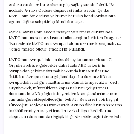
ordusu vardır ve bu, o ulusun güç sağlayıcısıdır” dedi. “Bu
nedenle Avrupa Ordusu düşüncesi imkansızdır. Çünkü
NATO’nun bir ordusu yoktur ve her ulus kendi ordusunun
egemenliğine sahiptir” şeklinde konuştu.
Ayrıca, Avrupa’nın askeri faaliyet yürütmesi durumunda
NATO’nun mevcut ordusunu kullanacağını belirten Dragone,
“Bu nedenle NATO’nun Avrupa kolonu üzerine konuşmalıyız.
Temel mesele budur” ifadelerini kullandı.
NATO’nun Avrupa’daki en üst düzey komutanı Alexus G.
Grynkewich ise, gelecekte daha fazla ABD askerinin
Avrupa’dan çekilme ihtimali hakkında bir soru üzerine,
“İttifakın Avrupa sütunu güçlendikçe, bu durum ABD’nin
Avrupa’daki varlığını azaltmasına olanak tanıyacaktır” dedi.
Grynkewich, müttefiklerin kapasitelerini geliştirmesi
durumunda, ABD güçlerinin yeniden konuşlandırılmasının
zamanla gerçekleşebileceğini belirtti. Bu sürecin birkaç yıl
süreceğini söyleyen Grynkewich, Avrupa ülkelerinin harcama
taahhütlerini yerine getirmeleri ve kabiliyet hedeflerine
ulaşmaları durumunda değişiklik gösterebileceğini de ekledi.