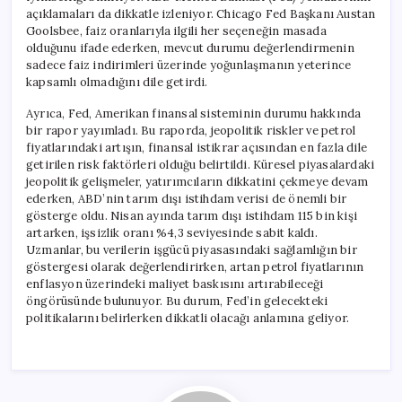
açıklamaları da dikkatle izleniyor. Chicago Fed Başkanı Austan
Goolsbee, faiz oranlarıyla ilgili her seçeneğin masada
olduğunu ifade ederken, mevcut durumu değerlendirmenin
sadece faiz indirimleri üzerinde yoğunlaşmanın yeterince
kapsamlı olmadığını dile getirdi.
Ayrıca, Fed, Amerikan finansal sisteminin durumu hakkında
bir rapor yayımladı. Bu raporda, jeopolitik riskler ve petrol
fiyatlarındaki artışın, finansal istikrar açısından en fazla dile
getirilen risk faktörleri olduğu belirtildi. Küresel piyasalardaki
jeopolitik gelişmeler, yatırımcıların dikkatini çekmeye devam
ederken, ABD’nin tarım dışı istihdam verisi de önemli bir
gösterge oldu. Nisan ayında tarım dışı istihdam 115 bin kişi
artarken, işsizlik oranı %4,3 seviyesinde sabit kaldı.
Uzmanlar, bu verilerin işgücü piyasasındaki sağlamlığın bir
göstergesi olarak değerlendirirken, artan petrol fiyatlarının
enflasyon üzerindeki maliyet baskısını artırabileceği
öngörüsünde bulunuyor. Bu durum, Fed’in gelecekteki
politikalarını belirlerken dikkatli olacağı anlamına geliyor.