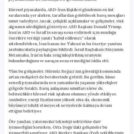
İştahı
Zayıfladı
Küresel piyasalarda, ABD-İran ilişkileri gündemin en üst
için
sıralarında yer alırken, taraflardan gelebilecek barış mesajları
umut vadediyor. Ancak, çelişkili açıklamalar ve gelişmeler, risk
algısının sürdüğünü gösteriyor. ABD Başkanı Donald Trump,
İran’ın ABD ve İsrail’in savaşı sona erdirmek için sunduğu
önerilere verdiği yanıtı “kabul edilemez” olarak
nitelendirirken, İran basını ise Tahran’ın bu öneriye yanıtını
arabulucularla paylaştığını bildirdi. İsrail Başbakanı Binyamin
Netanyahu, İran’ın hala zenginleştirilmiş uranyum
bulundurduğunu ve savaşın sona ermediğini iddia etti.
Tüm bu gelişmeler, Hürmüz Boğazı’nın güvenliği konusunda
artan endişeleri de beraberinde getirdi. Bu gerilim, hisse
senedi piyasalarında son zamanlarda yaşanan yükselişleri
gölgede bıraktı. Barış anlaşması umutları sürse de,
belirsizlikler küresel risk iştahını olumsuz yönde etkiliyor.
Analistler, enerji fiyatlarının yüksek olsa da, ekonomik
büyümeyi tehdit etmeyecek seviyelerde kalmaya devam
ettiğini belirtiyor.
Öte yandan, yatırımcılar teknoloji sektörüne dair
iyimserliğini korurken, Orta Doğu’daki gelişmeler bu
iyimserliği sınırlıyor. ABD Merkez Bankası (Fed) yetkililerinin