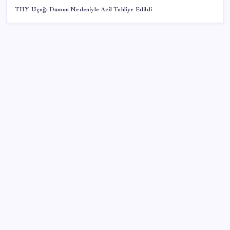
THY Uçağı Duman Nedeniyle Acil Tahliye Edildi
SON YAZILAR
Yeni iPhone Modelleri Apple Tarihinin En Yüksek
Fiyatıyla Geliyor
2026 KPSS Lisans sınavı ne zaman, saat kaçta? KPSS
Lisans sınavı sonuçları ne zaman açıklanacak?
iPhone Ultra: Katlanabilir Tasarımın İlk Detayları
Ortaya Çıktı
The Odyssey Ubisoft’a Yaradı: Assassin’s Creed