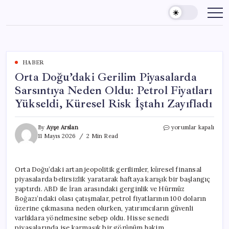
Skip
to
content
HABER
Orta Doğu’daki Gerilim Piyasalarda
Sarsıntıya Neden Oldu: Petrol Fiyatları
Yükseldi, Küresel Risk İştahı Zayıfladı
Orta
By
Ayşe Arslan
yorumlar kapalı
Doğu’daki
11 Mayıs 2026
2 Min Read
Gerilim
Piyasalarda
Sarsıntıya
Orta Doğu’daki artan jeopolitik gerilimler, küresel finansal
Neden
piyasalarda belirsizlik yaratarak haftaya karışık bir başlangıç
Oldu:
Petrol
yaptırdı. ABD ile İran arasındaki gerginlik ve Hürmüz
Fiyatları
Boğazı’ndaki olası çatışmalar, petrol fiyatlarının 100 doların
Yükseldi,
üzerine çıkmasına neden olurken, yatırımcıların güvenli
Küresel
varlıklara yönelmesine sebep oldu. Hisse senedi
Risk
piyasalarında ise karmaşık bir görünüm hakim.