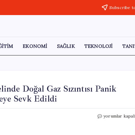
Subscribe t
ĞİTİM
EKONOMİ
SAĞLIK
TEKNOLOJİ
TANI
elinde Doğal Gaz Sızıntısı Panik
eye Sevk Edildi
Safranbolu’da
yorumlar kapal
Şehit
Aileleri
Otelinde