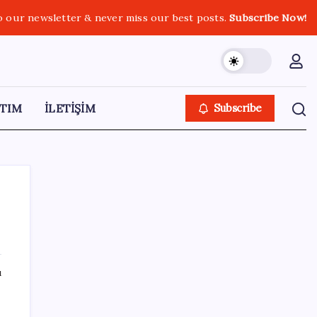
o our newsletter & never miss our best posts.
Subscribe Now!
TIM
İLETİŞİM
Subscribe
SON YAZILAR
ı
Huawei Nova 16 SE 8500mAh Batarya ve
Uydu Bağlantısı ile Tanıtıldı