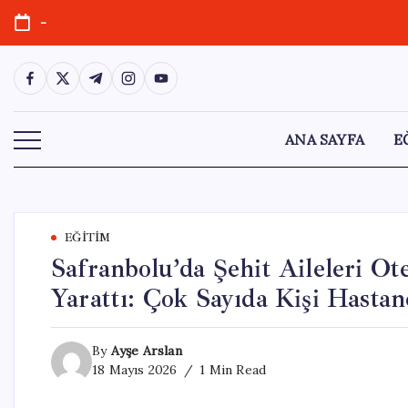
Skip
-
to
content
https://www.facebook.com/
https://twitter.com/
https://t.me/
https://www.instagram.com/
https://youtube.com/
ANA SAYFA
E
EĞITIM
Safranbolu’da Şehit Aileleri Ot
Yarattı: Çok Sayıda Kişi Hastan
By
Ayşe Arslan
18 Mayıs 2026
1 Min Read