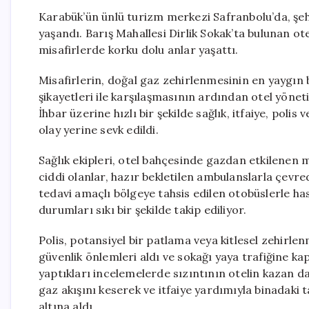
Karabük’ün ünlü turizm merkezi Safranbolu’da, şehit
yaşandı. Barış Mahallesi Dirlik Sokak’ta bulunan o
misafirlerde korku dolu anlar yaşattı.
Misafirlerin, doğal gaz zehirlenmesinin en yaygın be
şikayetleri ile karşılaşmasının ardından otel yönet
İhbar üzerine hızlı bir şekilde sağlık, itfaiye, poli
olay yerine sevk edildi.
Sağlık ekipleri, otel bahçesinde gazdan etkilenen 
ciddi olanlar, hazır bekletilen ambulanslarla çevred
tedavi amaçlı bölgeye tahsis edilen otobüslerle has
durumları sıkı bir şekilde takip ediliyor.
Polis, potansiyel bir patlama veya kitlesel zehirl
güvenlik önlemleri aldı ve sokağı yaya trafiğine kap
yaptıkları incelemelerde sızıntının otelin kazan d
gaz akışını keserek ve itfaiye yardımıyla binadaki
altına aldı.