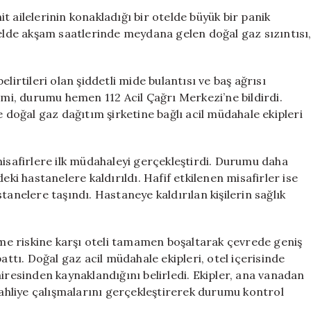
Doğal
 ailelerinin konakladığı bir otelde büyük bir panik
Gaz
telde akşam saatlerinde meydana gelen doğal gaz sızıntısı
Sızıntısı
Panik
Yarattı:
lirtileri olan şiddetli mide bulantısı ve baş ağrısı
Çok
imi, durumu hemen 112 Acil Çağrı Merkezi’ne bildirdi.
Sayıda
s ve doğal gaz dağıtım şirketine bağlı acil müdahale ekipleri
Kişi
Hastaneye
Sevk
Edildi
misafirlere ilk müdahaleyi gerçekleştirdi. Durumu daha
için
eki hastanelere kaldırıldı. Hafif etkilenen misafirler ise
tanelere taşındı. Hastaneye kaldırılan kişilerin sağlık
enme riskine karşı oteli tamamen boşaltarak çevrede geniş
attı. Doğal gaz acil müdahale ekipleri, otel içerisinde
airesinden kaynaklandığını belirledi. Ekipler, ana vanadan
 tahliye çalışmalarını gerçekleştirerek durumu kontrol