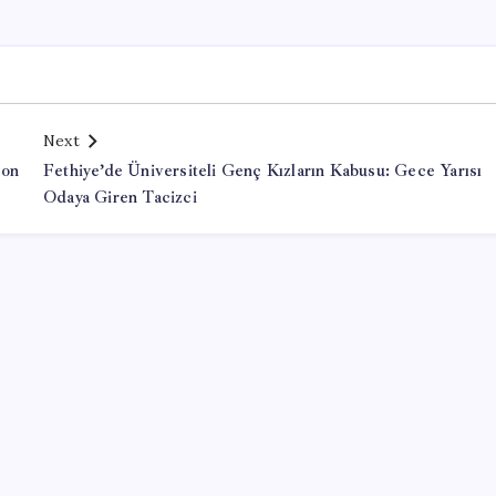
Next
yon
Fethiye’de Üniversiteli Genç Kızların Kabusu: Gece Yarısı
Odaya Giren Tacizci
Office Lisans Satın Al
valorant hack
kayseri çıkışlı turlar