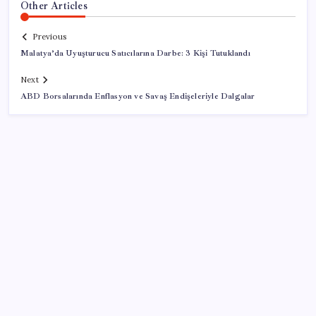
Other Articles
Previous
Malatya’da Uyuşturucu Satıcılarına Darbe: 3 Kişi Tutuklandı
Next
ABD Borsalarında Enflasyon ve Savaş Endişeleriyle Dalgalar
SON YAZILAR
Yeni iPhone Modelleri Apple Tarihinin En Yüksek
Fiyatıyla Geliyor