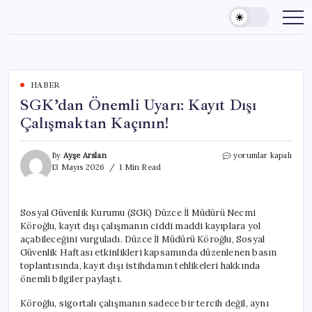
Skip
to
content
HABER
SGK’dan Önemli Uyarı: Kayıt Dışı
Çalışmaktan Kaçının!
SGK’dan
By
Ayşe Arslan
yorumlar kapalı
Önemli
13 Mayıs 2026
1 Min Read
Uyarı:
Kayıt
Dışı
Sosyal Güvenlik Kurumu (SGK) Düzce İl Müdürü Necmi
Çalışmaktan
Köroğlu, kayıt dışı çalışmanın ciddi maddi kayıplara yol
Kaçının!
için
açabileceğini vurguladı. Düzce İl Müdürü Köroğlu, Sosyal
Güvenlik Haftası etkinlikleri kapsamında düzenlenen basın
toplantısında, kayıt dışı istihdamın tehlikeleri hakkında
önemli bilgiler paylaştı.
Köroğlu, sigortalı çalışmanın sadece bir tercih değil, aynı