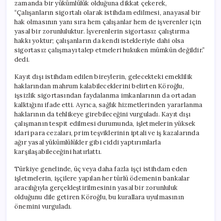
zamanda bir yükümlülük olduğuna dikkat çekerek,
“Çalışanların sigortalı olarak istihdam edilmesi, anayasal bir
hak olmasının yanı sıra hem çalışanlar hem de işverenler için
yasal bir zorunluluktur. İşverenlerin sigortasız çalıştırma
hakkı yoktur; çalışanların da kendi istekleriyle dahi olsa
sigortasız çalışmayı talep etmeleri hukuken mümkün değildir.”
dedi.
Kayıt dışı istihdam edilen bireylerin, gelecekteki emeklilik
haklarından mahrum kalabileceklerini belirten Köroğlu,
işsizlik sigortasından faydalanma imkanlarının da ortadan
kalktığını ifade etti. Ayrıca, sağlık hizmetlerinden yararlanma
haklarının da tehlikeye girebileceğini vurguladı. Kayıt dışı
çalışmanın tespit edilmesi durumunda, işletmelerin yüksek
idari para cezaları, prim teşviklerinin iptali ve iş kazalarında
ağır yasal yükümlülükler gibi ciddi yaptırımlarla
karşılaşabileceğini hatırlattı.
Türkiye genelinde, üç veya daha fazla işçi istihdam eden
işletmelerin, işçilere yapılan her türlü ödemenin bankalar
aracılığıyla gerçekleştirilmesinin yasal bir zorunluluk
olduğunu dile getiren Köroğlu, bu kurallara uyulmasının
önemini vurguladı.