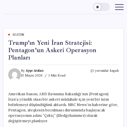
Skip
to
content
EĞITIM
Trump’ın Yeni İran Stratejisi:
Pentagon’un Askeri Operasyon
Planları
Trump’ın
By
Ayşe Arslan
yorumlar kapalı
Yeni
13 Mayıs 2026
1 Min Read
İran
Stratejisi:
Pentagon’un
Amerikan basını, ABD Savunma Bakanlığı’nın (Pentagon)
Askeri
İran’a yönelik olası bir askeri müdahale için yeni bir isim
Operasyon
Planları
belirlemeyi düşündüğünü aktardı. NBC News’in haberine göre,
için
Pentagon, ateşkesin bozulması durumunda başlayacak
operasyonun adını “Çekiç” (Sledgehammer) olarak
değiştirmeyi planlıyor.