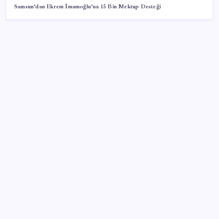
Samsun’dan Ekrem İmamoğlu’na 15 Bin Mektup Desteği
SON YAZILAR
Yeni iPhone Modelleri Apple Tarihinin En Yüksek
Fiyatıyla Geliyor
2026 KPSS Lisans sınavı ne zaman, saat kaçta? KPSS
Lisans sınavı sonuçları ne zaman açıklanacak?
iPhone Ultra: Katlanabilir Tasarımın İlk Detayları
Ortaya Çıktı
The Odyssey Ubisoft’a Yaradı: Assassin’s Creed