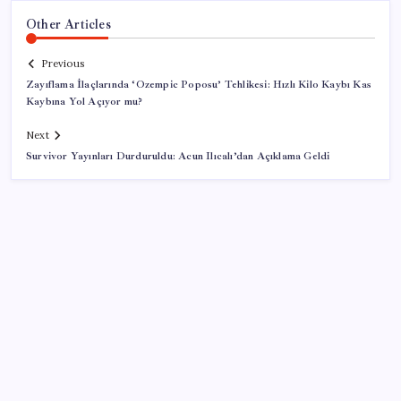
Other Articles
Previous
Zayıflama İlaçlarında ‘Ozempic Poposu’ Tehlikesi: Hızlı Kilo Kaybı Kas
Kaybına Yol Açıyor mu?
Next
Survivor Yayınları Durduruldu: Acun Ilıcalı’dan Açıklama Geldi
SON YAZILAR
ABD ile ticaret gerilimine rağmen artış: Çin malları