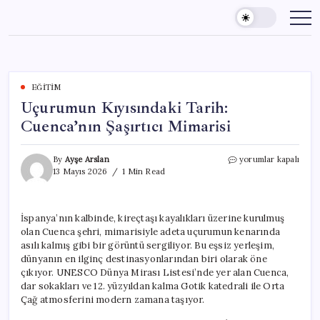
Skip
to
content
EĞITIM
Uçurumun Kıyısındaki Tarih:
Cuenca’nın Şaşırtıcı Mimarisi
Uçurumun
By
Ayşe Arslan
yorumlar kapalı
Kıyısındaki
13 Mayıs 2026
1 Min Read
Tarih:
Cuenca’nın
Şaşırtıcı
İspanya’nın kalbinde, kireçtaşı kayalıkları üzerine kurulmuş
Mimarisi
olan Cuenca şehri, mimarisiyle adeta uçurumun kenarında
için
asılı kalmış gibi bir görüntü sergiliyor. Bu eşsiz yerleşim,
dünyanın en ilginç destinasyonlarından biri olarak öne
çıkıyor. UNESCO Dünya Mirası Listesi’nde yer alan Cuenca,
dar sokakları ve 12. yüzyıldan kalma Gotik katedrali ile Orta
Çağ atmosferini modern zamana taşıyor.