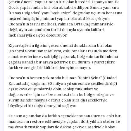
Şehrin önemli yapılarından biri olan katedral, İspanya’nın ilk
Gotik yapılarından biri olarak kabul ediliyor. Bunun yanı sıra,
“Casas Colgadas” yani “Asılı Evler”, doğrudan uçurum kenarına
inşa edilmiş ilginç mimari yapılar olarak dikkat çekiyor.
Cuenca’nın tarihi merkezi, yalnızca Orta Çağ mimarisiyle
değil, aynı zamanda bu tarihi dokuyla uyumlu kültürel
mekanlarıyla da göz dolduruyor.
Ziyaretçilerin ilgisini çeken önemli duraklardan biri olan
İspanyol Soyut Sanat Müzesi, eski binalar arasında modern
sanat eserlerine ev sahipliği yaparak, bölgenin tarihi ruhunu
çağdaş sanatla bir araya getiriyor. Bu durum, ziyaretçilere
farklı ve zengin bir kültürel deneyim sunuyor.
Cuenca’nın hemen yakınında bulunan “Sihirli Şehir” (Ciudad
Encantada), doğanın 90 milyon yıl süresince şekillendirdiği
eşsiz kaya oluşumlarıyla dolu. Jeoloji tutkunları ve
doğaseverler için cazibe merkezi olan bu bölge, rüzgar ve
suyun aşındırmasıyla ortaya çıkan sıra dışı şekilleriyle
büyüleyici bir doğa deneyimi sağlıyor.
Turizm açısından da farklı seçenekler sunan Cuenca, eski bir
manastırın restore edilmesiyle yapılan dört yıldızlı oteller ile
taş duvarlı rustik yapıları ile dikkat çekiyor. Madrid’e kolay