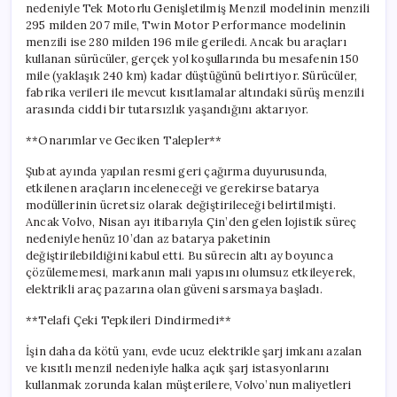
nedeniyle Tek Motorlu Genişletilmiş Menzil modelinin menzili
295 milden 207 mile, Twin Motor Performance modelinin
menzili ise 280 milden 196 mile geriledi. Ancak bu araçları
kullanan sürücüler, gerçek yol koşullarında bu mesafenin 150
mile (yaklaşık 240 km) kadar düştüğünü belirtiyor. Sürücüler,
fabrika verileri ile mevcut kısıtlamalar altındaki sürüş menzili
arasında ciddi bir tutarsızlık yaşandığını aktarıyor.
**Onarımlar ve Geciken Talepler**
Şubat ayında yapılan resmi geri çağırma duyurusunda,
etkilenen araçların inceleneceği ve gerekirse batarya
modüllerinin ücretsiz olarak değiştirileceği belirtilmişti.
Ancak Volvo, Nisan ayı itibarıyla Çin’den gelen lojistik süreç
nedeniyle henüz 10’dan az batarya paketinin
değiştirilebildiğini kabul etti. Bu sürecin altı ay boyunca
çözülememesi, markanın mali yapısını olumsuz etkileyerek,
elektrikli araç pazarına olan güveni sarsmaya başladı.
**Telafi Çeki Tepkileri Dindirmedi**
İşin daha da kötü yanı, evde ucuz elektrikle şarj imkanı azalan
ve kısıtlı menzil nedeniyle halka açık şarj istasyonlarını
kullanmak zorunda kalan müşterilere, Volvo’nun maliyetleri