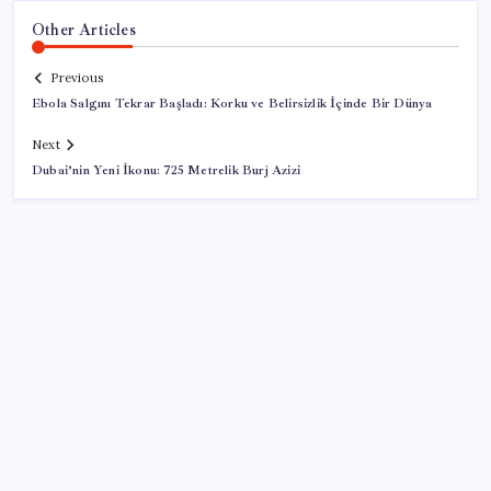
Other Articles
Previous
Ebola Salgını Tekrar Başladı: Korku ve Belirsizlik İçinde Bir Dünya
Next
Dubai’nin Yeni İkonu: 725 Metrelik Burj Azizi
SON YAZILAR
AB ambalaj kısıtlaması için düğmeye bastı