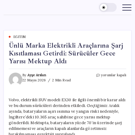
Skip
to
content
EĞITIM
Ünlü Marka Elektrikli Araçlarına Şarj
Kısıtlaması Getirdi: Sürücüler Gece
Yarısı Mektup Aldı
Ünlü
By
Ayşe Arslan
yorumlar kapalı
Marka
22 Mayıs 2026
2 Min Read
Elektrikli
Araçlarına
Şarj
Volvo, elektrikli SUV modeli EX30 ile ilgili önemli bir karar aldı
Kısıtlaması
ve bu durum sürücüleri derinden etkiledi. Geçtiğimiz Aralık
Getirdi:
Sürücüler
ayında, bataryaların aşırı ısınma ve yangın riski nedeniyle,
Gece
İngiltere’deki 10.365 araç sahibine gece yarısı mektup
Yarısı
gönderildi. Mektupta, bataryaların yüzde 70’in üzerinde şarj
Mektup
edilmemesi ve araçların kapalı alanlarda gözetimsiz
Aldı
bırakılmaması gerektiği vurgulandı.