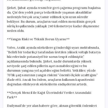
için
Şirket, Şubat ayında resmi bir geri çağırma programı başlatsa
da, Çin’den yedek parça tedarikinde yaşanan aksaklıklar
nedeniyle birçok araç tamir edilmek için uzun süredir
bekliyor. Bu durum, araçların vaat edilen menzilinin gerçek
sürüş koşullarında yaklaşık 240 kilometreye kadar düşmesine
neden oldu.
**Yangın Riski ve Teknik Sorun Uyarısı**
Volvo, Aralık ayında sürücülere gönderdiği uyarı mektubunda,
“Belirli bir tedarikçi tarafından üretilen yüksek voltajlı batarya
hücrelerinde potansiyel bir sorun tespit edilmiştir,”
açıklamasında bulundu. Şirket, nadir durumlarda yüksek
seviyede şarj edilen pillerin aşırı ısınabileceğini ve bu
durumun yangına yol açabileceğini belirtti. Yetkililer, yüzde
70’lik şarj sınırının yangın riskini “önemli ölçüde azalttığını”
ifade etti. Ancak bu önlem, araçların kullanım kapasitesini
doğrudan etkileyerek sürücülerin endişelerini artırdı.
**Gerçek Menzil ile Kağıt Üzerindeki Veriler Arasındaki
Fark**
Dailymail’de yer alan habere göre, alınan güvenlik önlemleri