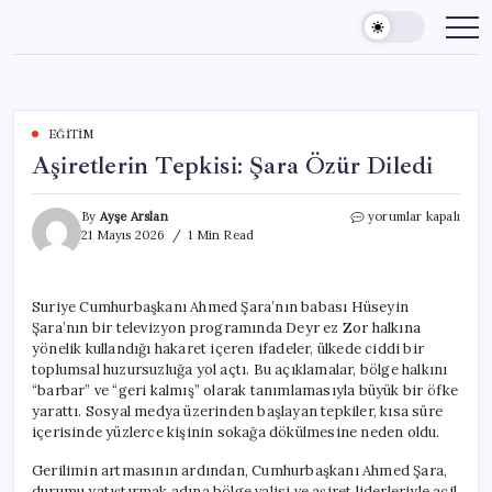
Skip
to
content
EĞITIM
Aşiretlerin Tepkisi: Şara Özür Diledi
Aşiretlerin
By
Ayşe Arslan
yorumlar kapalı
Tepkisi:
21 Mayıs 2026
1 Min Read
Şara
Özür
Diledi
Suriye Cumhurbaşkanı Ahmed Şara’nın babası Hüseyin
için
Şara’nın bir televizyon programında Deyr ez Zor halkına
yönelik kullandığı hakaret içeren ifadeler, ülkede ciddi bir
toplumsal huzursuzluğa yol açtı. Bu açıklamalar, bölge halkını
“barbar” ve “geri kalmış” olarak tanımlamasıyla büyük bir öfke
yarattı. Sosyal medya üzerinden başlayan tepkiler, kısa süre
içerisinde yüzlerce kişinin sokağa dökülmesine neden oldu.
Gerilimin artmasının ardından, Cumhurbaşkanı Ahmed Şara,
durumu yatıştırmak adına bölge valisi ve aşiret liderleriyle acil