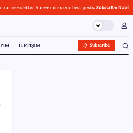
o our newsletter & never miss our best posts.
Subscribe Now!
TIM
İLETİŞİM
Subscribe
ı
SON YAZILAR
ş
Yeni iPhone Modelleri Apple Tarihinin En
Yüksek Fiyatıyla Geliyor