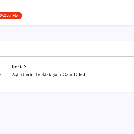
Follow Me
Next
eri
Aşiretlerin Tepkisi: Şara Özür Diledi