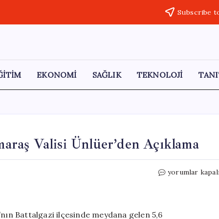
Subscribe t
ĞİTİM
EKONOMİ
SAĞLIK
TEKNOLOJİ
TANI
araş Valisi Ünlüer’den Açıklama
Malatya’da
yorumlar kapal
Deprem:
Kahramanmara
Valisi
Ünlüer’den
ın Battalgazi ilçesinde meydana gelen 5,6