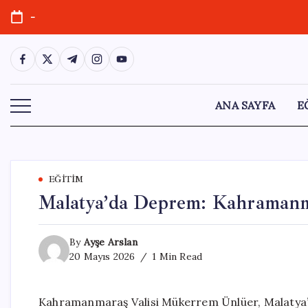
Skip
-
to
content
https://www.facebook.com/
https://twitter.com/
https://t.me/
https://www.instagram.com/
https://youtube.com/
ANA SAYFA
E
EĞITIM
Malatya’da Deprem: Kahramanm
By
Ayşe Arslan
20 Mayıs 2026
1 Min Read
Kahramanmaraş Valisi Mükerrem Ünlüer, Malatya’n