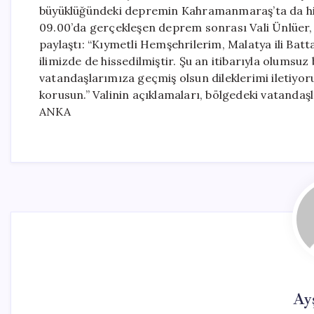
büyüklüğündeki depremin Kahramanmaraş’ta da hiss
09.00’da gerçekleşen deprem sonrası Vali Ünlüer, 
paylaştı: “Kıymetli Hemşehrilerim, Malatya ili Bat
ilimizde de hissedilmiştir. Şu an itibarıyla olu
vatandaşlarımıza geçmiş olsun dileklerimi iletiyoru
korusun.” Valinin açıklamaları, bölgedeki vatandaşla
ANKA
Ay