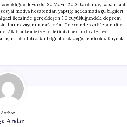
Açıklama
edildiğini duyurdu. 20 Mayıs 2026 tarihinde, sabah saat
için
sosyal medya hesabından yaptığı açıklamada şu bilgileri
talgazi ilçesinde gerçekleşen 5,6 büyüklüğündeki deprem
msuz bir durum yaşanmamaktadır. Depremden etkilenen tüm
m. Allah, ülkemizi ve milletimizi her türlü afetten
r için rahatlatıcı bir bilgi olarak değerlendirildi. Kaynak:
Author
şe Arslan